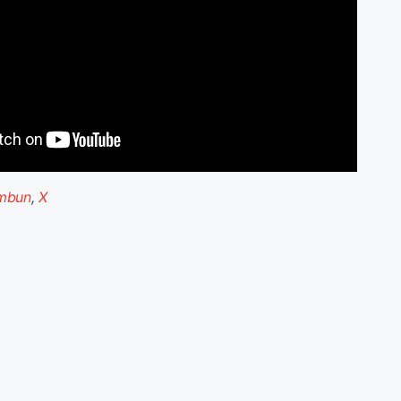
imbun
,
X