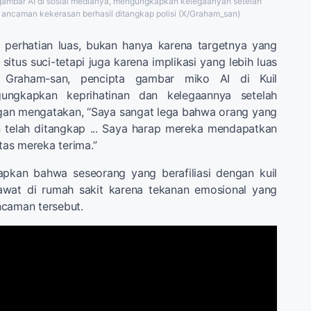
ambar AI di sosial medianya, mengungkapkan kelegaanyan setelah
 ancaman kekerasan berhasil ditangkap polisi (X/Graham_san)
k perhatian luas, bukan hanya karena targetnya yang
situs suci-tetapi juga karena implikasi yang lebih luas
 Graham-san, pencipta gambar miko AI di Kuil
ungkapkan keprihatinan dan kelegaannya setelah
an mengatakan, “Saya sangat lega bahwa orang yang
telah ditangkap ... Saya harap mereka mendapatkan
as mereka terima.”
pkan bahwa seseorang yang berafiliasi dengan kuil
rawat di rumah sakit karena tekanan emosional yang
ncaman tersebut.