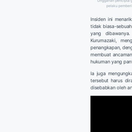
Unggahan pencipta g
pelaku pemberi
Insiden ini menari
tidak biasa-sebuah 
yang dibawanya.
Kurumazaki, meng
penangkapan, deng
membuat ancaman 
hukuman yang pant
Ia juga mengungka
tersebut harus di
disebabkan oleh a