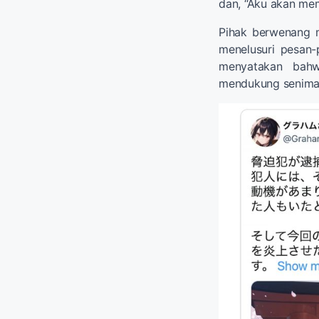
dan, “Aku akan me
Pihak berwenang m
menelusuri pesan-
menyatakan bahw
mendukung seniman