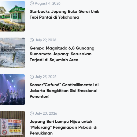
August 4, 2026
Starbucks Jepang Buka Gerai Unik
Tepi Pantai di Yokohama
July 29, 2026
Gempa Magnitudo 6,8 Guncang
Kumamoto Jepang: Kerusakan
Terjadi di Sejumlah Area
July 23, 2026
Konser”Cafuné" Centimillimental di
Jakarta Bangkitkan Sisi Emosional
Penonton!
July 20, 2026
Jepang Beri Lampu Hijau untuk
"Melarang" Penginapan Pribadi di
Pemukiman