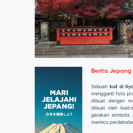
K
Berita Jepang
Sebuah
kuil di Ky
mengganti foto pro
dibuat dengan 
dibuat oleh ilust
gerakan simbolis 
memicu perdebatan 