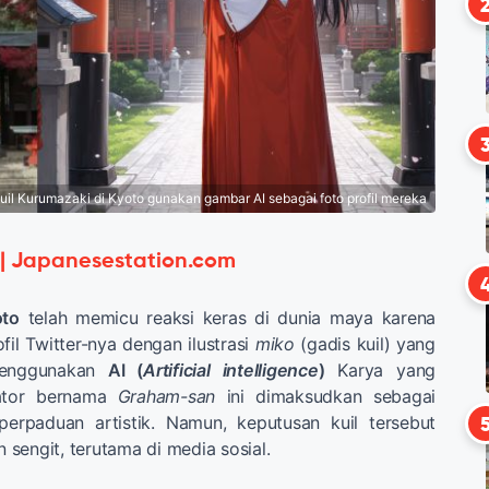
uil Kurumazaki di Kyoto gunakan gambar AI sebagai foto profil mereka
 | Japanesestation.com
oto
telah memicu reaksi keras di dunia maya karena
fil Twitter-nya dengan ilustrasi
miko
(gadis kuil) yang
menggunakan
AI (
Artificial intelligence
)
Karya yang
rator bernama
Graham-san
ini dimaksudkan sebagai
perpaduan artistik. Namun, keputusan kuil tersebut
sengit, terutama di media sosial.