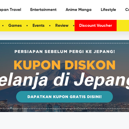
apan Travel
Entertainment
Anime Manga
Lifestyle
C
Games
Events
Review
Discount Voucher