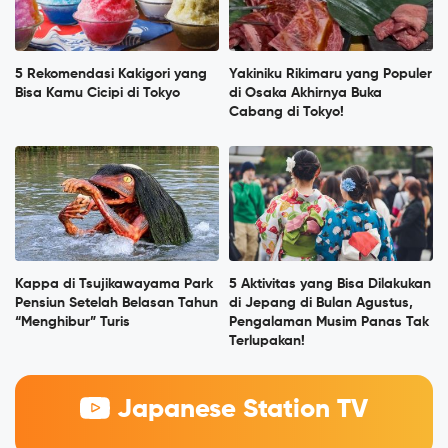
5 Rekomendasi Kakigori yang
Yakiniku Rikimaru yang Populer
Bisa Kamu Cicipi di Tokyo
di Osaka Akhirnya Buka
Cabang di Tokyo!
Kappa di Tsujikawayama Park
5 Aktivitas yang Bisa Dilakukan
Pensiun Setelah Belasan Tahun
di Jepang di Bulan Agustus,
“Menghibur” Turis
Pengalaman Musim Panas Tak
Terlupakan!
Japanese Station TV