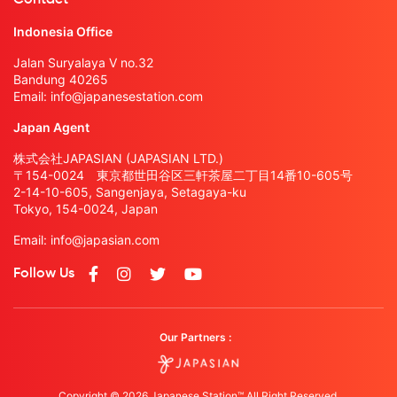
Indonesia Office
Jalan Suryalaya V no.32
Bandung 40265
Email:
info@japanesestation.com
Japan Agent
株式会社JAPASIAN (JAPASIAN LTD.)
〒154-0024 東京都世田谷区三軒茶屋二丁目14番10-605号
2-14-10-605, Sangenjaya, Setagaya-ku
Tokyo, 154-0024, Japan
Email:
info@japasian.com
Follow Us
Our Partners :
Copyright © 2026 Japanese Station™ All Right Reserved.