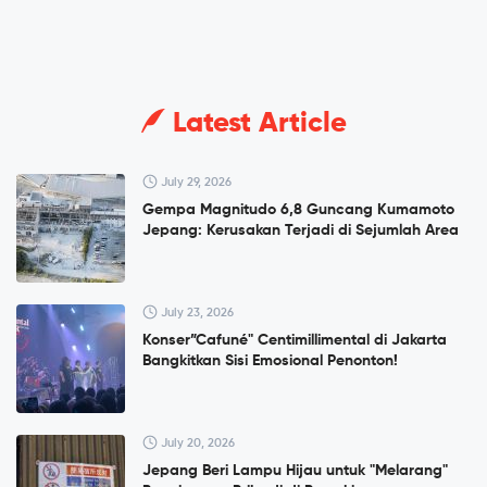
Latest Article
July 29, 2026
Gempa Magnitudo 6,8 Guncang Kumamoto
Jepang: Kerusakan Terjadi di Sejumlah Area
July 23, 2026
Konser”Cafuné" Centimillimental di Jakarta
Bangkitkan Sisi Emosional Penonton!
July 20, 2026
Jepang Beri Lampu Hijau untuk "Melarang"