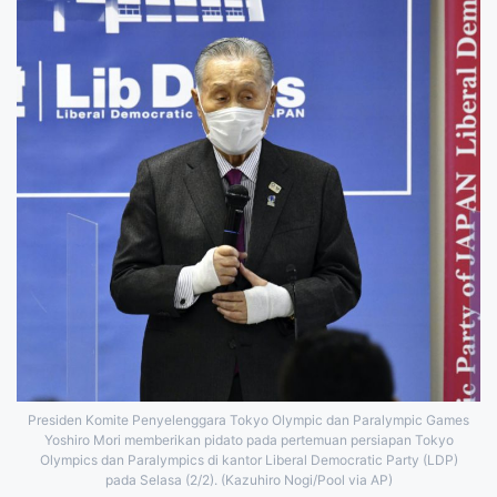
Presiden Komite Penyelenggara Tokyo Olympic dan Paralympic Games
Yoshiro Mori memberikan pidato pada pertemuan persiapan Tokyo
Olympics dan Paralympics di kantor Liberal Democratic Party (LDP)
pada Selasa (2/2). (Kazuhiro Nogi/Pool via AP)