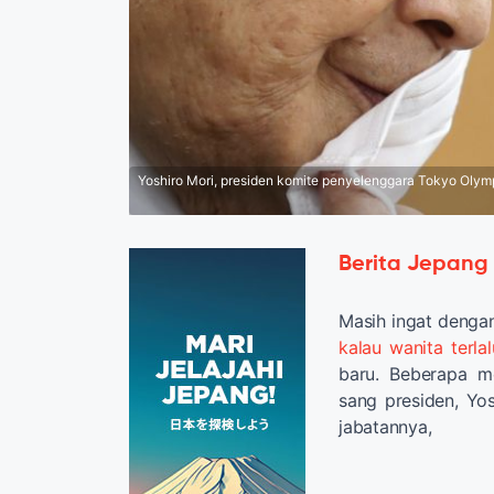
Yoshiro Mori, presiden komite penyelenggara Tokyo Olym
Berita Jepang
Masih ingat denga
kalau wanita terla
baru. Beberapa m
sang presiden, Yo
jabatannya,