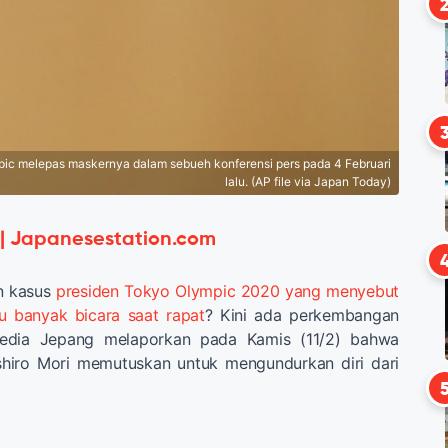
pic melepas maskernya dalam sebueh konferensi pers pada 4 Februari
lalu. (AP file via Japan Today)
 | Japanesestation.com
n kasus
presiden Tokyo Olympic 2020 yang menyebut
lu banyak bicara saat rapat
? Kini ada perkembangan
edia Jepang melaporkan pada Kamis (11/2) bahwa
shiro Mori memutuskan untuk mengundurkan diri dari