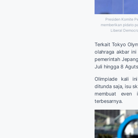
Presiden Komite P
memberikan pidato pa
Liberal Democra
Terkait Tokyo Oly
olahraga akbar ini
pemerintah Jepang
Juli hingga 8 Agut
Olimpiade kali i
ditunda saja, isu 
membuat even i
terbesarnya.