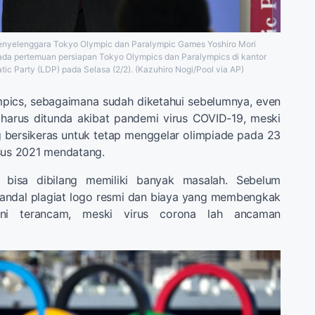
enyelenggara Tokyo Olympic dan Paralympic Games Yoshiro Mori
da pertemuan persiapan Tokyo Olympics dan Paralympics di kantor
tic Party (LDP) pada Selasa (2/2). (Kazuhiro Nogi/Pool via AP)
mpics, sebagaimana sudah diketahui sebelumnya, even
 harus ditunda akibat pandemi virus COVID-19, meski
 bersikeras untuk tetap menggelar olimpiade pada 23
sus 2021 mendatang.
ni bisa dibilang memiliki banyak masalah. Sebelum
skandal plagiat logo resmi dan biaya yang membengkak
ni terancam, meski virus corona lah ancaman