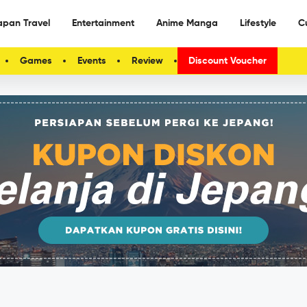
apan Travel
Entertainment
Anime Manga
Lifestyle
C
Games
Events
Review
Discount Voucher