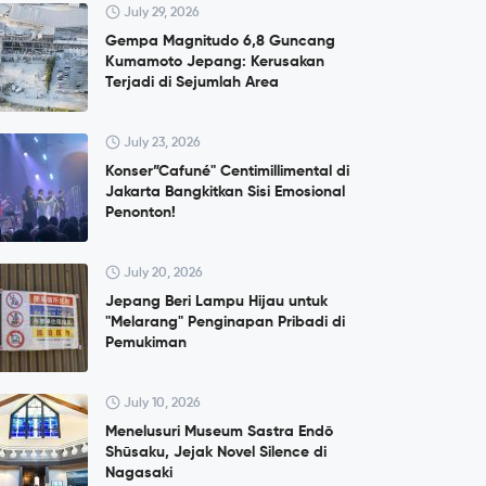
July 29, 2026
Gempa Magnitudo 6,8 Guncang
Kumamoto Jepang: Kerusakan
Terjadi di Sejumlah Area
July 23, 2026
Konser”Cafuné" Centimillimental di
Jakarta Bangkitkan Sisi Emosional
Penonton!
July 20, 2026
Jepang Beri Lampu Hijau untuk
"Melarang" Penginapan Pribadi di
Pemukiman
July 10, 2026
Menelusuri Museum Sastra Endō
Shūsaku, Jejak Novel Silence di
Nagasaki