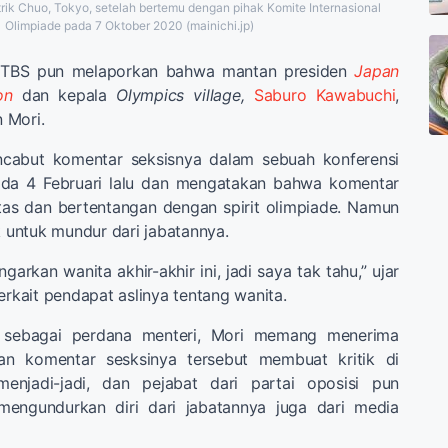
strik Chuo, Tokyo, setelah bertemu dengan pihak Komite Internasional
Olimpiade pada 7 Oktober 2020 (mainichi.jp)
n TBS pun melaporkan bahwa mantan presiden
Japan
on
dan kepala
Olympics village,
Saburo Kawabuchi
,
 Mori.
abut komentar seksisnya dalam sebuah konferensi
da 4 Februari lalu dan mengatakan bahwa komentar
tas dan bertentangan dengan spirit olimpiade. Namun
k untuk mundur dari jabatannya.
arkan wanita akhir-akhir ini, jadi saya tak tahu,” ujar
erkait pendapat aslinya tentang wanita.
 sebagai perdana menteri, Mori memang menerima
dan komentar sesksinya tersebut membuat kritik di
enjadi-jadi, dan pejabat dari partai oposisi pun
mengundurkan diri dari jabatannya juga dari media