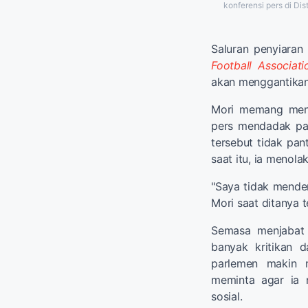
konferensi pers di Di
Saluran penyiara
Football Associati
akan menggantikan
Mori memang menc
pers mendadak pa
tersebut tidak pan
saat itu, ia menola
"Saya tidak mendeng
Mori saat ditanya t
Semasa menjabat
banyak kritikan 
parlemen makin m
meminta agar ia 
sosial.