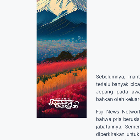
Sebelumnya, man
terlalu banyak bi
Jepang pada awal
bahkan oleh keluar
Fuji News Netwo
bahwa pria berusis
jabatannya, Seme
diperkirakan unt