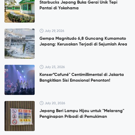
Starbucks Jepang Buka Gerai Unik Tepi
Pantai di Yokohama
July 29, 2026
Gempa Magnitudo 6,8 Guncang Kumamoto
Jepang: Kerusakan Terjadi di Sejumlah Area
July 23, 2026
Konser”Cafuné" Centimillimental di Jakarta
Bangkitkan Sisi Emosional Penonton!
July 20, 2026
Jepang Beri Lampu Hijau untuk "Melarang"
Penginapan Pribadi di Pemukiman