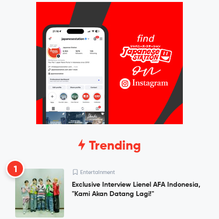
Trending
1
Entertainment
Exclusive Interview Lienel AFA Indonesia,
"Kami Akan Datang Lagi!"