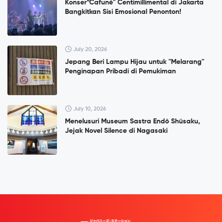
Konser”Cafuné" Centimillimental di Jakarta
Bangkitkan Sisi Emosional Penonton!
July 20, 2026
Jepang Beri Lampu Hijau untuk "Melarang"
Penginapan Pribadi di Pemukiman
July 10, 2026
Menelusuri Museum Sastra Endō Shūsaku,
Jejak Novel Silence di Nagasaki