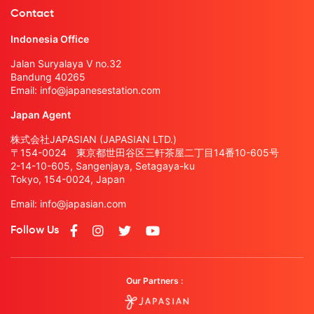
Contact
Indonesia Office
Jalan Suryalaya V no.32
Bandung 40265
Email:
info@japanesestation.com
Japan Agent
株式会社JAPASIAN (JAPASIAN LTD.)
〒154-0024 東京都世田谷区三軒茶屋二丁目14番10-605号
2-14-10-605, Sangenjaya, Setagaya-ku
Tokyo, 154-0024, Japan
Email:
info@japasian.com
Follow Us
Our Partners :