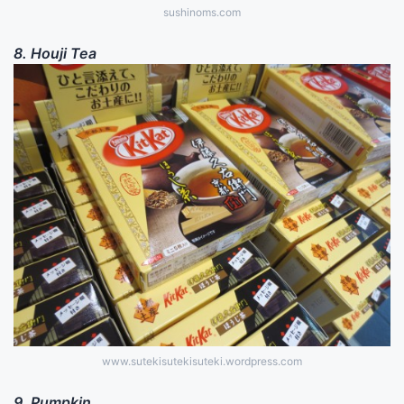
sushinoms.com
8. Houji Tea
www.sutekisutekisuteki.wordpress.com
9. Pumpkin