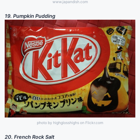
www.japandish.com
19. Pumpkin Pudding
photo by highglosshighs on Flickr.com
20. French Rock Salt