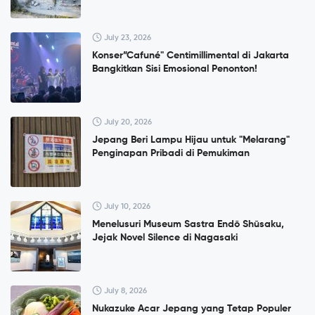
July 23, 2026
Konser”Cafuné" Centimillimental di Jakarta
Bangkitkan Sisi Emosional Penonton!
July 20, 2026
Jepang Beri Lampu Hijau untuk "Melarang"
Penginapan Pribadi di Pemukiman
July 10, 2026
Menelusuri Museum Sastra Endō Shūsaku,
Jejak Novel Silence di Nagasaki
July 8, 2026
Nukazuke Acar Jepang yang Tetap Populer