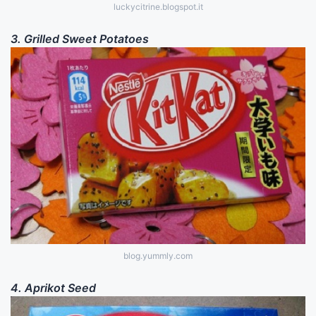
luckycitrine.blogspot.it
3. Grilled Sweet Potatoes
blog.yummly.com
4. Aprikot Seed