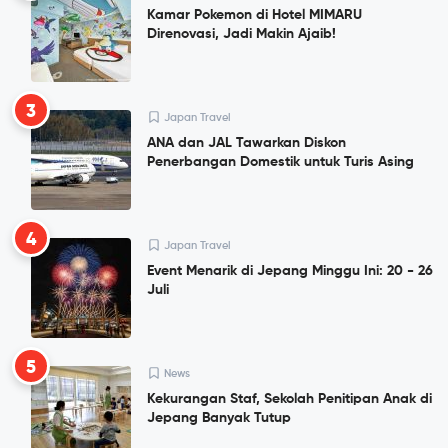
Kamar Pokemon di Hotel MIMARU
Direnovasi, Jadi Makin Ajaib!
3
Japan Travel
ANA dan JAL Tawarkan Diskon
Penerbangan Domestik untuk Turis Asing
4
Japan Travel
Event Menarik di Jepang Minggu Ini: 20 - 26
Juli
5
News
Kekurangan Staf, Sekolah Penitipan Anak di
Jepang Banyak Tutup