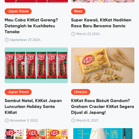
Japan Travel
News
Mau Coba KitKat Goreng?
Super Kawaii, KitKat Hadirkan
Datanglah ke Kushikatsu
Rasa Baru Bersama Sanrio
Tanaka
March 27, 2024
September 27, 2024
Japan Travel
Lifestyle
Sambut Natal, KitKat Japan
KitKat Rasa Biskuit Gandum?
Luncurkan Holiday Santa
Graham Cracker KitKat Segera
KitKat
Dijual di Jepang!
November 9, 2022
March 8, 2021