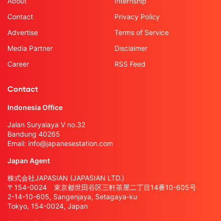
About
Internship
Contact
Privacy Policy
Advertise
Terms of Service
Media Partner
Disclaimer
Career
RSS Feed
Contact
Indonesia Office
Jalan Suryalaya V no.32
Bandung 40265
Email:
info@japanesestation.com
Japan Agent
株式会社JAPASIAN (JAPASIAN LTD.)
〒154-0024 東京都世田谷区三軒茶屋二丁目14番10-605号
2-14-10-605, Sangenjaya, Setagaya-ku
Tokyo, 154-0024, Japan