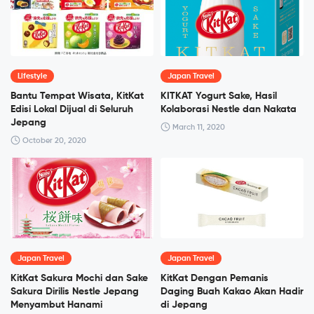
Lifestyle
Japan Travel
Bantu Tempat Wisata, KitKat
KITKAT Yogurt Sake, Hasil
Edisi Lokal Dijual di Seluruh
Kolaborasi Nestle dan Nakata
Jepang
March 11, 2020
October 20, 2020
Japan Travel
Japan Travel
KitKat Sakura Mochi dan Sake
KitKat Dengan Pemanis
Sakura Dirilis Nestle Jepang
Daging Buah Kakao Akan Hadir
Menyambut Hanami
di Jepang