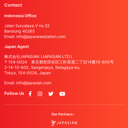
Contact
Indonesia Office
Jalan Suryalaya V no.32
Bandung 40265
Email:
info@japanesestation.com
Japan Agent
株式会社JAPASIAN (JAPASIAN LTD.)
〒154-0024 東京都世田谷区三軒茶屋二丁目14番10-605号
2-14-10-605, Sangenjaya, Setagaya-ku
Tokyo, 154-0024, Japan
Email:
info@japasian.com
Follow Us
Our Partners :