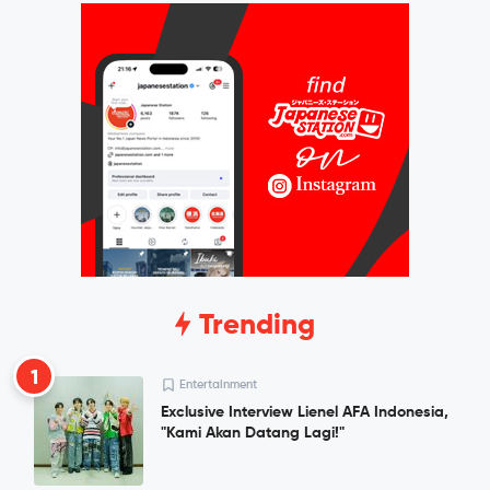
Trending
1
Entertainment
Exclusive Interview Lienel AFA Indonesia,
"Kami Akan Datang Lagi!"