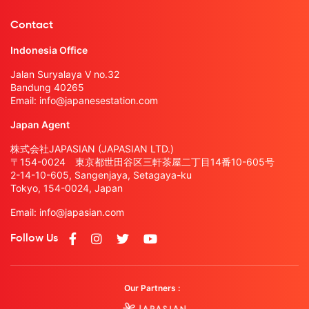
Contact
Indonesia Office
Jalan Suryalaya V no.32
Bandung 40265
Email:
info@japanesestation.com
Japan Agent
株式会社JAPASIAN (JAPASIAN LTD.)
〒154-0024 東京都世田谷区三軒茶屋二丁目14番10-605号
2-14-10-605, Sangenjaya, Setagaya-ku
Tokyo, 154-0024, Japan
Email:
info@japasian.com
Follow Us
Our Partners :