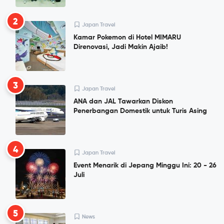
2
Japan Travel
Kamar Pokemon di Hotel MIMARU
Direnovasi, Jadi Makin Ajaib!
3
Japan Travel
ANA dan JAL Tawarkan Diskon
Penerbangan Domestik untuk Turis Asing
4
Japan Travel
Event Menarik di Jepang Minggu Ini: 20 - 26
Juli
5
News