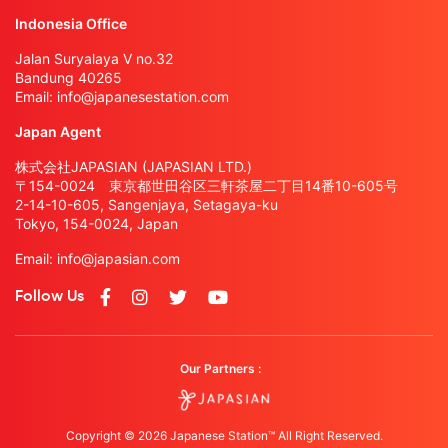
Indonesia Office
Jalan Suryalaya V no.32
Bandung 40265
Email:
info@japanesestation.com
Japan Agent
株式会社JAPASIAN (JAPASIAN LTD.)
〒154-0024 東京都世田谷区三軒茶屋二丁目14番10-605号
2-14-10-605, Sangenjaya, Setagaya-ku
Tokyo, 154-0024, Japan
Email:
info@japasian.com
Follow Us
Our Partners :
Copyright © 2026 Japanese Station™ All Right Reserved.