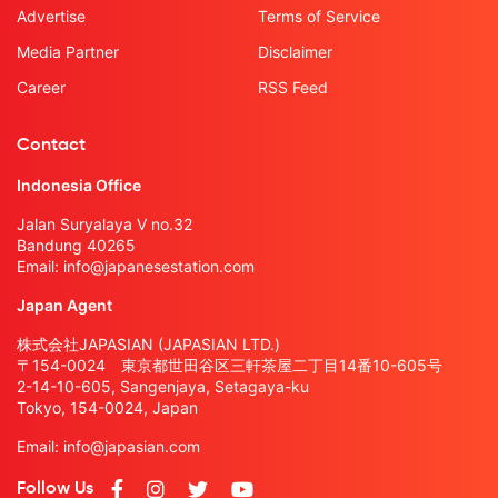
Advertise
Terms of Service
Media Partner
Disclaimer
Career
RSS Feed
Contact
Indonesia Office
Jalan Suryalaya V no.32
Bandung 40265
Email:
info@japanesestation.com
Japan Agent
株式会社JAPASIAN (JAPASIAN LTD.)
〒154-0024 東京都世田谷区三軒茶屋二丁目14番10-605号
2-14-10-605, Sangenjaya, Setagaya-ku
Tokyo, 154-0024, Japan
Email:
info@japasian.com
Follow Us