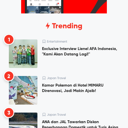
Trending
1
Entertainment
Exclusive Interview Lienel AFA Indonesia,
"Kami Akan Datang Lagi!"
2
Japan Travel
Kamar Pokemon di Hotel MIMARU
Direnovasi, Jadi Makin Ajaib!
3
Japan Travel
ANA dan JAL Tawarkan Diskon
Penerbangan Domestik untuk Turis Asing