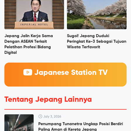
Jepang Jalin Kerja Sama
Sugoi! Jepang Duduki
Dengan ASEAN Terkait
Peringkat Ke-3 Sebagai Tujuan
Pelatihan Profesi Bidang
Wisata Terfavorit
Digital
Japanese Station TV
Tentang Jepang Lainnya
July 3, 2026
Penumpang Tunanetra Ungkap Posisi Berdiri
Paling Aman di Kereta Jepang