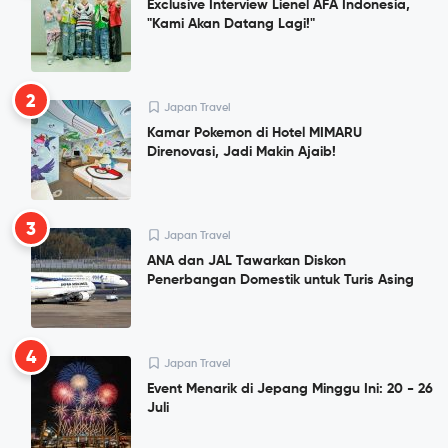
Exclusive Interview Lienel AFA Indonesia,
"Kami Akan Datang Lagi!"
2
Japan Travel
Kamar Pokemon di Hotel MIMARU
Direnovasi, Jadi Makin Ajaib!
3
Japan Travel
ANA dan JAL Tawarkan Diskon
Penerbangan Domestik untuk Turis Asing
4
Japan Travel
Event Menarik di Jepang Minggu Ini: 20 - 26
Juli