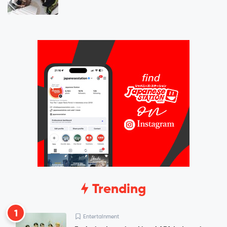
Trending
1
Entertainment