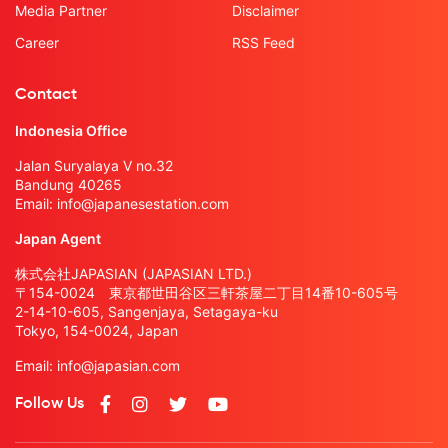
Media Partner
Disclaimer
Career
RSS Feed
Contact
Indonesia Office
Jalan Suryalaya V no.32
Bandung 40265
Email:
info@japanesestation.com
Japan Agent
株式会社JAPASIAN (JAPASIAN LTD.)
〒154-0024 東京都世田谷区三軒茶屋二丁目14番10-605号
2-14-10-605, Sangenjaya, Setagaya-ku
Tokyo, 154-0024, Japan
Email:
info@japasian.com
Follow Us