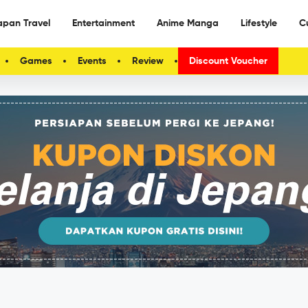
apan Travel
Entertainment
Anime Manga
Lifestyle
C
Games
Events
Review
Discount Voucher