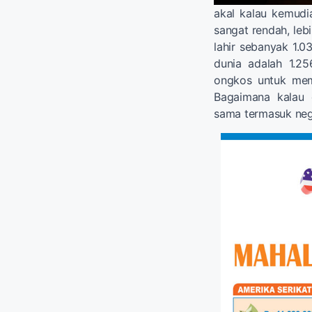
akal kalau kemudia
sangat rendah, leb
lahir sebanyak 1.0
dunia adalah 1.25
ongkos untuk mem
Bagaimana kalau 
sama termasuk neg