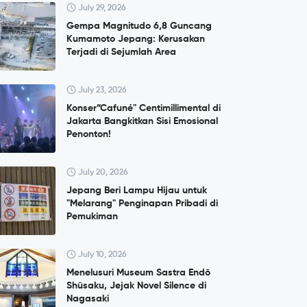
July 29, 2026
Gempa Magnitudo 6,8 Guncang
Kumamoto Jepang: Kerusakan
Terjadi di Sejumlah Area
July 23, 2026
Konser”Cafuné" Centimillimental di
Jakarta Bangkitkan Sisi Emosional
Penonton!
July 20, 2026
Jepang Beri Lampu Hijau untuk
"Melarang" Penginapan Pribadi di
Pemukiman
July 10, 2026
Menelusuri Museum Sastra Endō
Shūsaku, Jejak Novel Silence di
Nagasaki