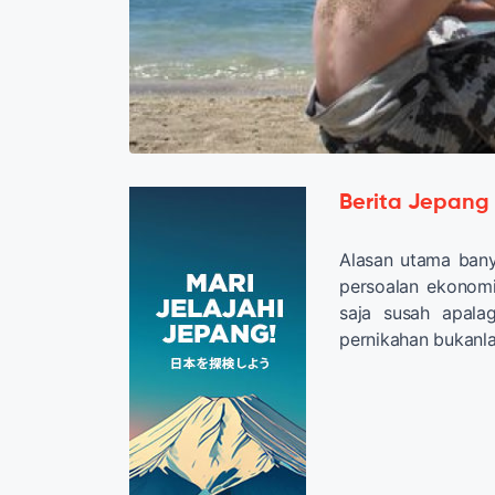
Berita Jepang
Alasan utama ba
persoalan ekonomi.
saja susah apala
pernikahan bukanla