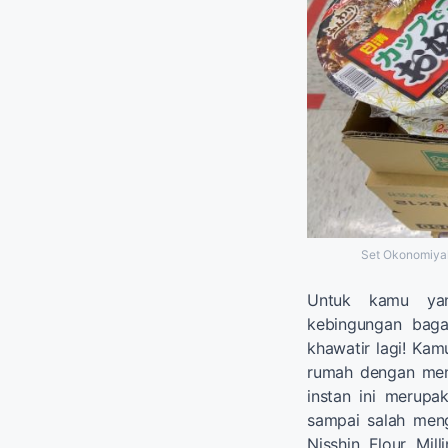
Set Okonomiyak
Untuk kamu yan
kebingungan baga
khawatir lagi! Ka
rumah dengan men
instan ini merupa
sampai salah meng
Nisshin Flour Mil