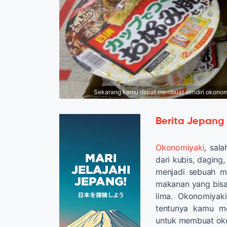
Sekarang kamu dapat membuat sendiri okonom
Berita Jepang
Okonomiyaki
, sal
dari kubis, dagin
menjadi sebuah m
makanan yang bisa 
lima. Okonomiyaki 
tentunya kamu me
untuk membuat oko