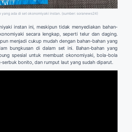
yang ada di set okonomiyaki instan. (sumber: soranews24)
miyaki instan ini, meskipun tidak menyediakan bahan-
nomiyaki secara lengkap, seperti telur dan daging.
pun menjadi cukup mudah dengan bahan-bahan yang
alam bungkusan di dalam set ini. Bahan-bahan yang
epung spesial untuk membuat okonomiyaki, bola-bola
k-serbuk bonito, dan rumput laut yang sudah diparut.