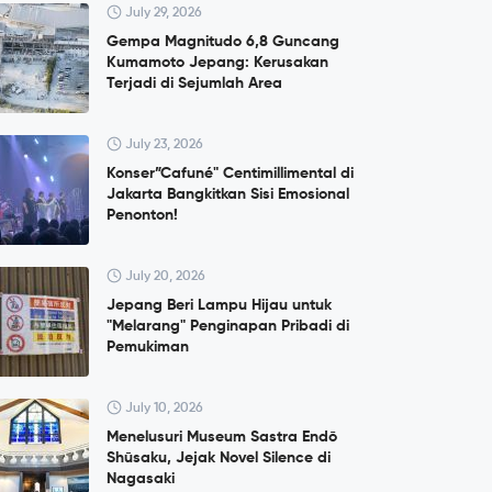
July 29, 2026
Gempa Magnitudo 6,8 Guncang
Kumamoto Jepang: Kerusakan
Terjadi di Sejumlah Area
July 23, 2026
Konser”Cafuné" Centimillimental di
Jakarta Bangkitkan Sisi Emosional
Penonton!
July 20, 2026
Jepang Beri Lampu Hijau untuk
"Melarang" Penginapan Pribadi di
Pemukiman
July 10, 2026
Menelusuri Museum Sastra Endō
Shūsaku, Jejak Novel Silence di
Nagasaki