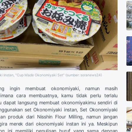
i Instan, "Cup Made Okonomiyaki Set" (sumber: soranews24)
g ingin membuat okonomiyaki, namun masih
imana cara membuatnya, kamu tidak perlu terlalu
mu dapat langsung membuat okonomiyakimu sendiri di
ggunakan set Okonomiyaki instan, Set Okonomiyaki
kan produk dari Nisshin Flour Milling, namun jangan
ira merek dari okonomiyaki instan ini ya. Meskipun
ling ini memiliki penulisan huruf yang sama dengan