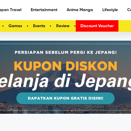
apan Travel
Entertainment
Anime Manga
Lifestyle
C
Games
Events
Review
Discount Voucher