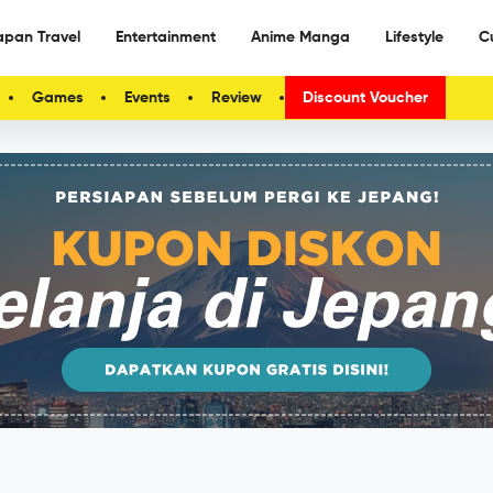
apan Travel
Entertainment
Anime Manga
Lifestyle
C
Games
Events
Review
Discount Voucher