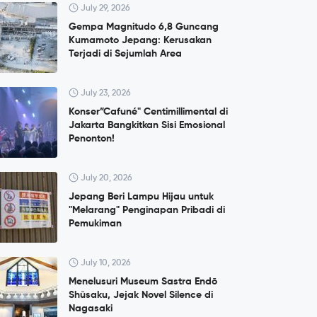
July 29, 2026
Gempa Magnitudo 6,8 Guncang
Kumamoto Jepang: Kerusakan
Terjadi di Sejumlah Area
July 23, 2026
Konser”Cafuné" Centimillimental di
Jakarta Bangkitkan Sisi Emosional
Penonton!
July 20, 2026
Jepang Beri Lampu Hijau untuk
"Melarang" Penginapan Pribadi di
Pemukiman
July 10, 2026
Menelusuri Museum Sastra Endō
Shūsaku, Jejak Novel Silence di
Nagasaki