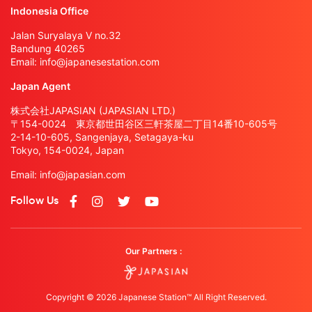
Indonesia Office
Jalan Suryalaya V no.32
Bandung 40265
Email:
info@japanesestation.com
Japan Agent
株式会社JAPASIAN (JAPASIAN LTD.)
〒154-0024 東京都世田谷区三軒茶屋二丁目14番10-605号
2-14-10-605, Sangenjaya, Setagaya-ku
Tokyo, 154-0024, Japan
Email:
info@japasian.com
Follow Us
Our Partners :
Copyright © 2026 Japanese Station™ All Right Reserved.