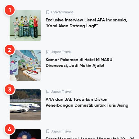
1
Entertainment
Exclusive Interview Lienel AFA Indonesia,
"Kami Akan Datang Lagi!"
2
Japan Travel
Kamar Pokemon di Hotel MIMARU
Direnovasi, Jadi Makin Ajaib!
3
Japan Travel
ANA dan JAL Tawarkan Diskon
Penerbangan Domestik untuk Turis Asing
4
Japan Travel