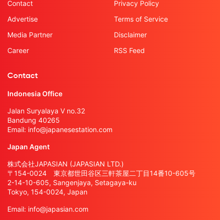
Contact
Privacy Policy
Advertise
Terms of Service
Media Partner
Disclaimer
Career
RSS Feed
Contact
Indonesia Office
Jalan Suryalaya V no.32
Bandung 40265
Email:
info@japanesestation.com
Japan Agent
株式会社JAPASIAN (JAPASIAN LTD.)
〒154-0024 東京都世田谷区三軒茶屋二丁目14番10-605号
2-14-10-605, Sangenjaya, Setagaya-ku
Tokyo, 154-0024, Japan
Email:
info@japasian.com