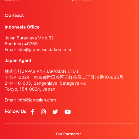
Contact
Indonesia Office
Jalan Suryalaya V no.32
Bandung 40265
Email:
info@japanesestation.com
Japan Agent
株式会社JAPASIAN (JAPASIAN LTD.)
〒154-0024 東京都世田谷区三軒茶屋二丁目14番10-605号
2-14-10-605, Sangenjaya, Setagaya-ku
Tokyo, 154-0024, Japan
Email:
info@japasian.com
Follow Us
Our Partners :