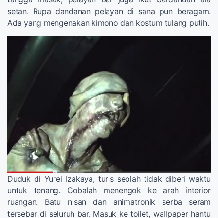
setan. Rupa dandanan pelayan di sana pun beragam.
Ada yang mengenakan kimono dan kostum tulang putih.
Duduk di Yurei Izakaya, turis seolah tidak diberi waktu
untuk tenang. Cobalah menengok ke arah interior
ruangan. Batu nisan dan animatronik serba seram
tersebar di seluruh bar. Masuk ke toilet, wallpaper hantu