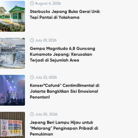
August 4, 2026
Starbucks Jepang Buka Gerai Unik
Tepi Pantai di Yokohama
July 29, 2026
Gempa Magnitudo 6,8 Guncang
Kumamoto Jepang: Kerusakan
Terjadi di Sejumlah Area
July 23, 2026
Konser”Cafuné" Centimillimental di
Jakarta Bangkitkan Sisi Emosional
Penonton!
July 20, 2026
Jepang Beri Lampu Hijau untuk
"Melarang" Penginapan Pribadi di
Pemukiman