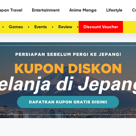
apan Travel
Entertainment
Anime Manga
Lifestyle
C
Games
Events
Review
Discount Voucher