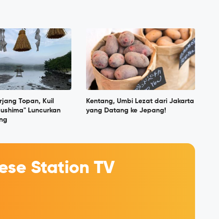
rjang Topan, Kuil
Kentang, Umbi Lezat dari Jakarta
sushima" Luncurkan
yang Datang ke Jepang!
ng
se Station TV