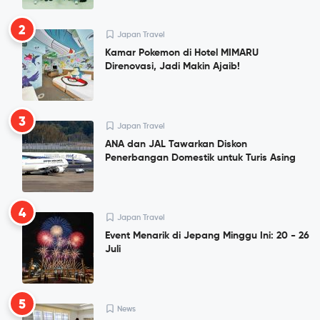
2
Japan Travel
Kamar Pokemon di Hotel MIMARU
Direnovasi, Jadi Makin Ajaib!
3
Japan Travel
ANA dan JAL Tawarkan Diskon
Penerbangan Domestik untuk Turis Asing
4
Japan Travel
Event Menarik di Jepang Minggu Ini: 20 - 26
Juli
5
News