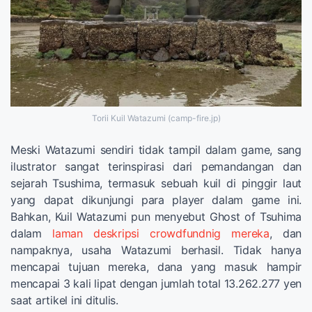
Torii Kuil Watazumi (camp-fire.jp)
Meski Watazumi sendiri tidak tampil dalam game, sang
ilustrator sangat terinspirasi dari pemandangan dan
sejarah Tsushima, termasuk sebuah kuil di pinggir laut
yang dapat dikunjungi para player dalam game ini.
Bahkan, Kuil Watazumi pun menyebut Ghost of Tsuhima
dalam
laman deskripsi crowdfundnig mereka
, dan
nampaknya, usaha Watazumi berhasil. Tidak hanya
mencapai tujuan mereka, dana yang masuk hampir
mencapai 3 kali lipat dengan jumlah total 13.262.277 yen
saat artikel ini ditulis.