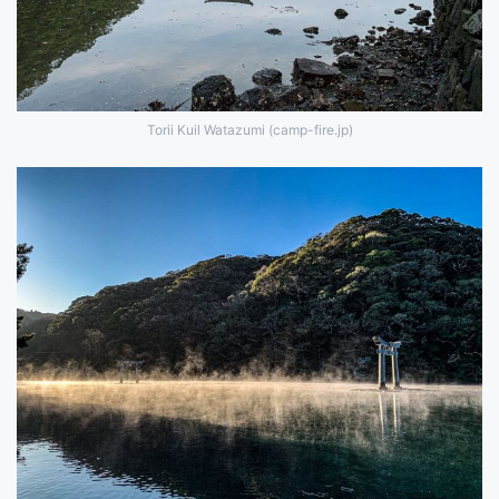
Torii Kuil Watazumi (camp-fire.jp)