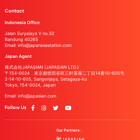
Contact
Indonesia Office
Jalan Suryalaya V no.32
Bandung 40265
Email:
info@japanesestation.com
Japan Agent
株式会社JAPASIAN (JAPASIAN LTD.)
〒154-0024 東京都世田谷区三軒茶屋二丁目14番10-605号
2-14-10-605, Sangenjaya, Setagaya-ku
Tokyo, 154-0024, Japan
Email:
info@japasian.com
Follow Us
Our Partners :