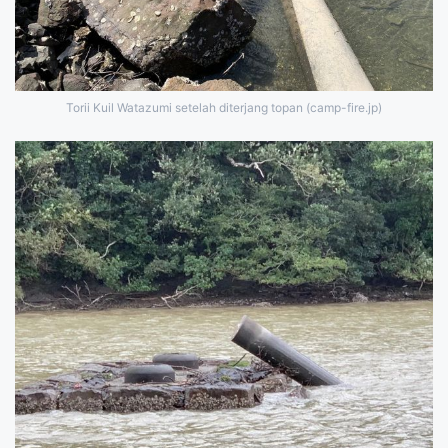
Torii Kuil Watazumi setelah diterjang topan (camp-fire.jp)