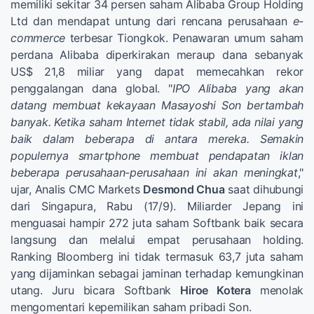
memiliki sekitar 34 persen saham Alibaba Group Holding
Ltd dan mendapat untung dari rencana perusahaan
e-
commerce
terbesar Tiongkok. Penawaran umum saham
perdana Alibaba diperkirakan meraup dana sebanyak
US$ 21,8 miliar yang dapat memecahkan rekor
penggalangan dana global. "
IPO Alibaba yang akan
datang membuat kekayaan Masayoshi Son bertambah
banyak. Ketika saham Internet tidak stabil, ada nilai yang
baik dalam beberapa di antara mereka. Semakin
populernya smartphone membuat pendapatan iklan
beberapa perusahaan-perusahaan ini akan meningkat
,"
ujar, Analis CMC Markets
Desmond Chua
saat dihubungi
dari Singapura, Rabu (17/9). Miliarder Jepang ini
menguasai hampir 272 juta saham Softbank baik secara
langsung dan melalui empat perusahaan holding.
Ranking Bloomberg ini tidak termasuk 63,7 juta saham
yang dijaminkan sebagai jaminan terhadap kemungkinan
utang. Juru bicara Softbank
Hiroe Kotera
menolak
mengomentari kepemilikan saham pribadi Son.