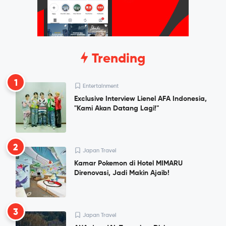
Trending
1
Entertainment
Exclusive Interview Lienel AFA Indonesia,
"Kami Akan Datang Lagi!"
2
Japan Travel
Kamar Pokemon di Hotel MIMARU
Direnovasi, Jadi Makin Ajaib!
3
Japan Travel