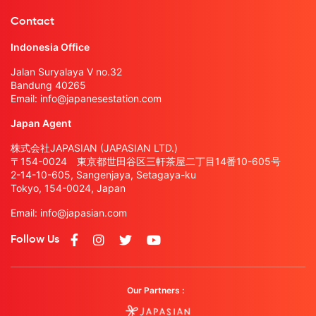
Contact
Indonesia Office
Jalan Suryalaya V no.32
Bandung 40265
Email:
info@japanesestation.com
Japan Agent
株式会社JAPASIAN (JAPASIAN LTD.)
〒154-0024 東京都世田谷区三軒茶屋二丁目14番10-605号
2-14-10-605, Sangenjaya, Setagaya-ku
Tokyo, 154-0024, Japan
Email:
info@japasian.com
Follow Us
Our Partners :