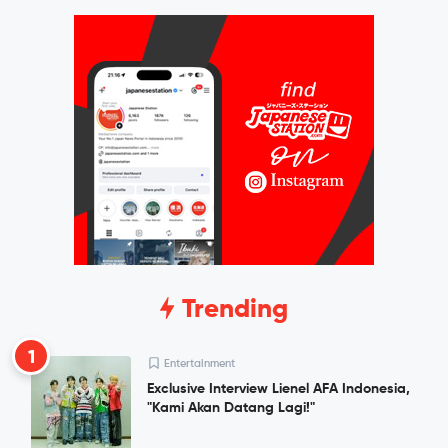
Trending
1
Entertainment
Exclusive Interview Lienel AFA Indonesia,
"Kami Akan Datang Lagi!"