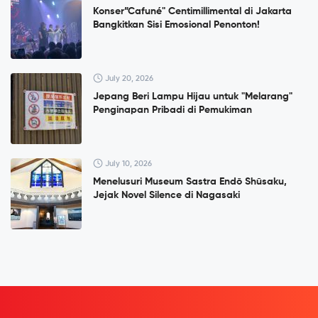
Konser”Cafuné" Centimillimental di Jakarta
Bangkitkan Sisi Emosional Penonton!
July 20, 2026
Jepang Beri Lampu Hijau untuk "Melarang"
Penginapan Pribadi di Pemukiman
July 10, 2026
Menelusuri Museum Sastra Endō Shūsaku,
Jejak Novel Silence di Nagasaki