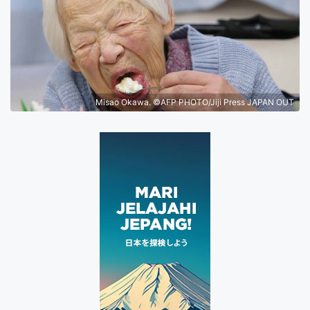
Misao Okawa. ©AFP PHOTO/Jiji Press JAPAN OUT