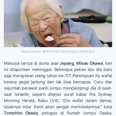
Misao Okawa. ©AFP PHOTO/Jiji Press JAPAN OUT
Manusia tertua di dunia asal
Jepang
,
Misao Okawa
, hari
ini dilaporkan meninggal. Beberapa pekan lalu dia baru
saja merayakan ulang tahun ke-117. Perempuan itu wafat
karena gagal jantung dan tak bisa bernapas. Cucu dan
sejumlah perawat panti jompo mendampingi dia di saat-
saat terakhir, seperti dilansir surat kabar the Sydney
Morning Herald, Rabu (1/4). "
Dia wafat dalam damai,
layaknya tidur. Kami akan sangat merindukannya
," kata
Tomohiro Okada
, petugas di Rumah Jompo Osaka.