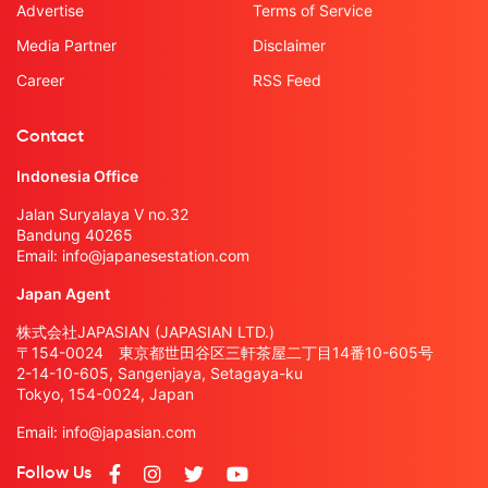
Advertise
Terms of Service
Media Partner
Disclaimer
Career
RSS Feed
Contact
Indonesia Office
Jalan Suryalaya V no.32
Bandung 40265
Email:
info@japanesestation.com
Japan Agent
株式会社JAPASIAN (JAPASIAN LTD.)
〒154-0024 東京都世田谷区三軒茶屋二丁目14番10-605号
2-14-10-605, Sangenjaya, Setagaya-ku
Tokyo, 154-0024, Japan
Email:
info@japasian.com
Follow Us