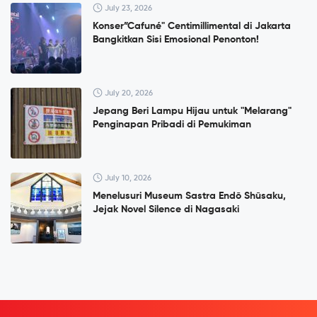
July 23, 2026
Konser”Cafuné" Centimillimental di Jakarta
Bangkitkan Sisi Emosional Penonton!
July 20, 2026
Jepang Beri Lampu Hijau untuk "Melarang"
Penginapan Pribadi di Pemukiman
July 10, 2026
Menelusuri Museum Sastra Endō Shūsaku,
Jejak Novel Silence di Nagasaki