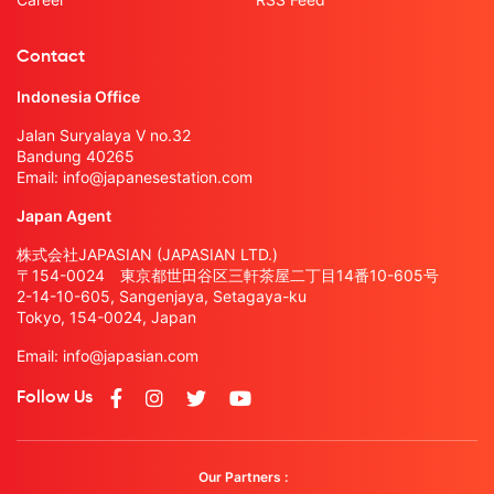
Contact
Indonesia Office
Jalan Suryalaya V no.32
Bandung 40265
Email:
info@japanesestation.com
Japan Agent
株式会社JAPASIAN (JAPASIAN LTD.)
〒154-0024 東京都世田谷区三軒茶屋二丁目14番10-605号
2-14-10-605, Sangenjaya, Setagaya-ku
Tokyo, 154-0024, Japan
Email:
info@japasian.com
Follow Us
Our Partners :