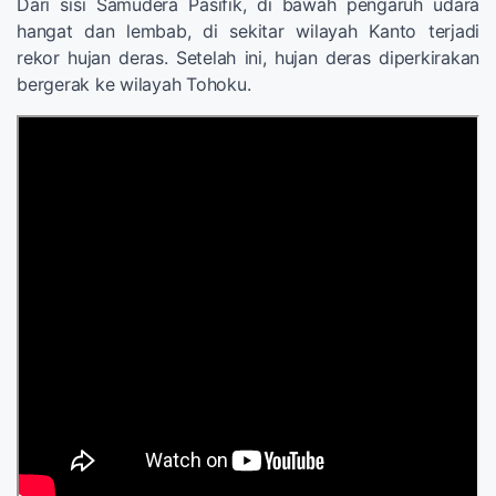
Dari sisi
Samudera Pasifik
,
di bawah pengaruh
udara
hangat
dan lembab
,
di sekitar
wilayah
Kanto
terjadi
rekor
hujan deras
.
Setelah ini
,
hujan deras
diperkirakan
bergerak
ke wilayah
Tohoku
.