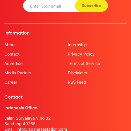
Subscribe
Information
About
Internship
Contact
Privacy Policy
Advertise
Terms of Service
Media Partner
Disclaimer
Career
RSS Feed
Contact
Indonesia Office
Jalan Suryalaya V no.32
Bandung 40265
Email:
info@japanesestation.com