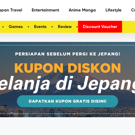
apan Travel
Entertainment
Anime Manga
Lifestyle
C
Games
Events
Review
Discount Voucher