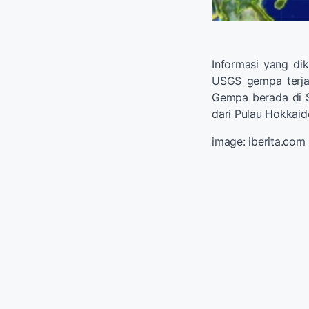
Informasi yang dik
USGS gempa terjad
Gempa berada di S
dari Pulau Hokkaid
image: iberita.com