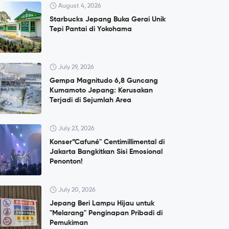
August 4, 2026
Starbucks Jepang Buka Gerai Unik
Tepi Pantai di Yokohama
July 29, 2026
Gempa Magnitudo 6,8 Guncang
Kumamoto Jepang: Kerusakan
Terjadi di Sejumlah Area
July 23, 2026
Konser”Cafuné" Centimillimental di
Jakarta Bangkitkan Sisi Emosional
Penonton!
July 20, 2026
Jepang Beri Lampu Hijau untuk
"Melarang" Penginapan Pribadi di
Pemukiman