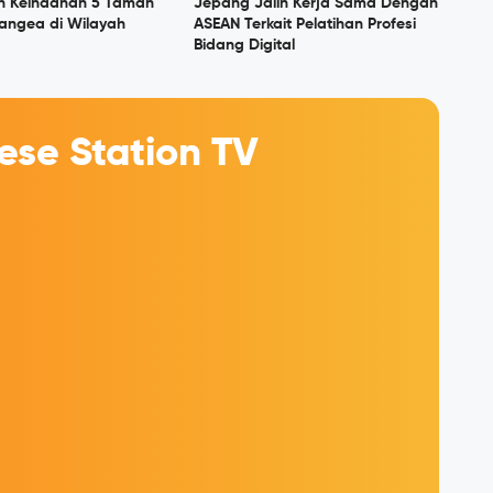
n Keindahan 5 Taman
Jepang Jalin Kerja Sama Dengan
angea di Wilayah
ASEAN Terkait Pelatihan Profesi
Bidang Digital
se Station TV