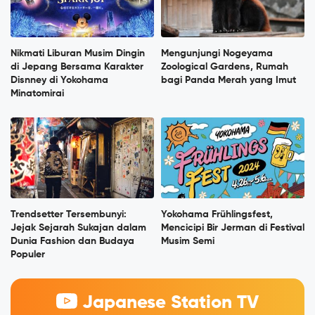
Nikmati Liburan Musim Dingin
Mengunjungi Nogeyama
di Jepang Bersama Karakter
Zoological Gardens, Rumah
Disnney di Yokohama
bagi Panda Merah yang Imut
Minatomirai
Trendsetter Tersembunyi:
Yokohama Frühlingsfest,
Jejak Sejarah Sukajan dalam
Mencicipi Bir Jerman di Festival
Dunia Fashion dan Budaya
Musim Semi
Populer
Japanese Station TV