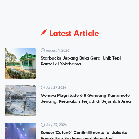
Latest Article
August 4, 2026
Starbucks Jepang Buka Gerai Unik Tepi
Pantai di Yokohama
July 29, 2026
Gempa Magnitudo 6,8 Guncang Kumamoto
Jepang: Kerusakan Terjadi di Sejumlah Area
July 23, 2026
Konser”Cafuné" Centimillimental di Jakarta
Bangkitkan Sisi Emosional Penonton!