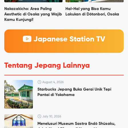
Nakazakicho: Area Paling
Hal-Hal yang Bisa Kamu
Aesthetic di Osaka yang Wajib
Lakukan di Dōtonbori, Osaka
Kamu Kunjungi!
Japanese Station TV
Tentang Jepang Lainnya
August 4, 2026
Starbucks Jepang Buka Gerai Unik Tepi
Pantai di Yokohama
July 10, 2026
Menelusuri Museum Sastra Endō Shūsaku,