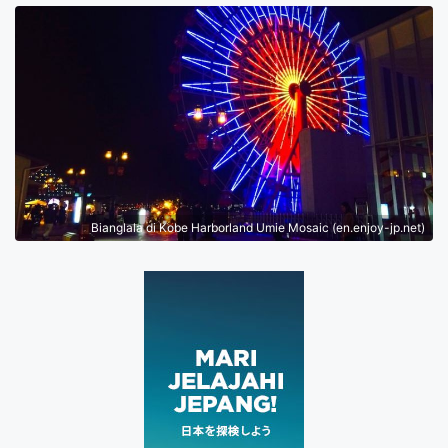
Bianglala di Kobe Harborland Umie Mosaic (en.enjoy-jp.net)