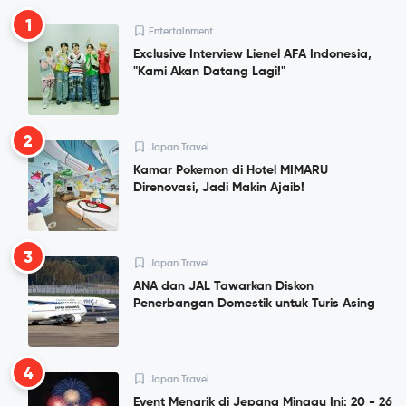
1
Entertainment
Exclusive Interview Lienel AFA Indonesia,
"Kami Akan Datang Lagi!"
2
Japan Travel
Kamar Pokemon di Hotel MIMARU
Direnovasi, Jadi Makin Ajaib!
3
Japan Travel
ANA dan JAL Tawarkan Diskon
Penerbangan Domestik untuk Turis Asing
4
Japan Travel
Event Menarik di Jepang Minggu Ini: 20 - 26