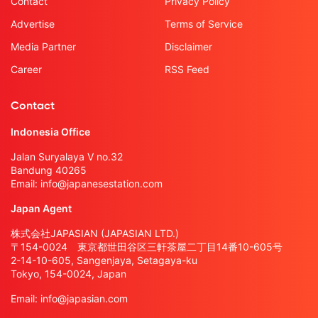
Contact
Privacy Policy
Advertise
Terms of Service
Media Partner
Disclaimer
Career
RSS Feed
Contact
Indonesia Office
Jalan Suryalaya V no.32
Bandung 40265
Email:
info@japanesestation.com
Japan Agent
株式会社JAPASIAN (JAPASIAN LTD.)
〒154-0024 東京都世田谷区三軒茶屋二丁目14番10-605号
2-14-10-605, Sangenjaya, Setagaya-ku
Tokyo, 154-0024, Japan
Email:
info@japasian.com