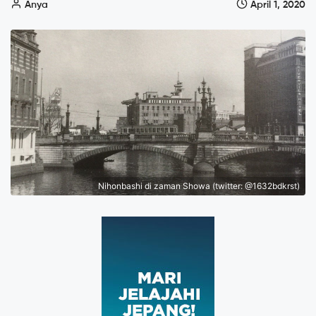
Anya
April 1, 2020
Nihonbashi di zaman Showa (twitter: @1632bdkrst)