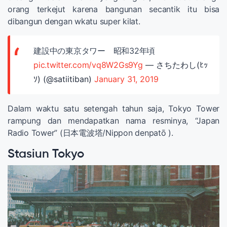
orang terkejut karena bangunan secantik itu bisa
dibangun dengan wkatu super kilat.
建設中の東京タワー 昭和32年頃
pic.twitter.com/vq8W2Gs9Yg
— さちたわし(ﾋｯ
ｿ) (@satiitiban)
January 31, 2019
Dalam waktu satu setengah tahun saja, Tokyo Tower
rampung dan mendapatkan nama resminya, “Japan
Radio Tower” (日本電波塔/Nippon denpatō ).
Stasiun Tokyo