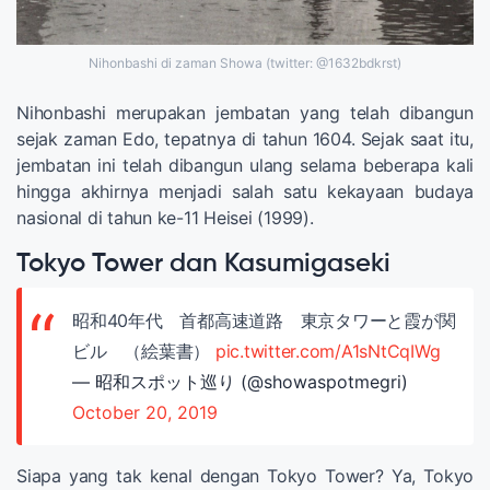
Nihonbashi di zaman Showa (twitter: @1632bdkrst)
Nihonbashi merupakan jembatan yang telah dibangun
sejak zaman Edo, tepatnya di tahun 1604. Sejak saat itu,
jembatan ini telah dibangun ulang selama beberapa kali
hingga akhirnya menjadi salah satu kekayaan budaya
nasional di tahun ke-11 Heisei (1999).
Tokyo Tower dan Kasumigaseki
昭和40年代 首都高速道路 東京タワーと霞が関
ビル （絵葉書）
pic.twitter.com/A1sNtCqIWg
— 昭和スポット巡り (@showaspotmegri)
October 20, 2019
Siapa yang tak kenal dengan Tokyo Tower? Ya, Tokyo