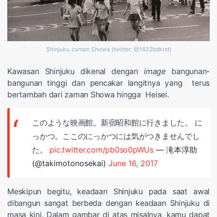
Shinjuku zaman Showa (twitter: @1632bdkrst)
Kawasan Shinjuku dikenal dengan
image
bangunan-
bangunan tinggi dan pencakar langitnya yang terus
bertambah dari zaman Showa hingga Heisei.
このような映画館。新宿昭和館に行きました。 に
っかつ。ここのにっかつには気がつきませんでし
た。
pic.twitter.com/pb0so0pWUs
— 滝本淳助
(@takimotonosekai)
June 16, 2017
Meskipun begitu, keadaan Shinjuku pada saat awal
dibangun sangat berbeda dengan keadaan Shinjuku di
masa kini. Dalam gambar di atas misalnya, kamu dapat