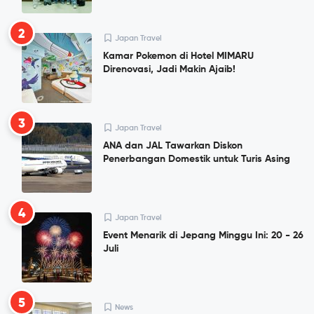
2
Japan Travel
Kamar Pokemon di Hotel MIMARU
Direnovasi, Jadi Makin Ajaib!
3
Japan Travel
ANA dan JAL Tawarkan Diskon
Penerbangan Domestik untuk Turis Asing
4
Japan Travel
Event Menarik di Jepang Minggu Ini: 20 - 26
Juli
5
News