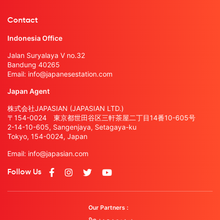
Contact
Indonesia Office
Jalan Suryalaya V no.32
Bandung 40265
Email:
info@japanesestation.com
Japan Agent
株式会社JAPASIAN (JAPASIAN LTD.)
〒154-0024 東京都世田谷区三軒茶屋二丁目14番10-605号
2-14-10-605, Sangenjaya, Setagaya-ku
Tokyo, 154-0024, Japan
Email:
info@japasian.com
Follow Us
Our Partners :