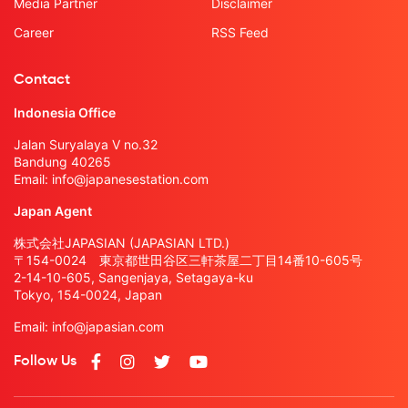
Media Partner
Disclaimer
Career
RSS Feed
Contact
Indonesia Office
Jalan Suryalaya V no.32
Bandung 40265
Email:
info@japanesestation.com
Japan Agent
株式会社JAPASIAN (JAPASIAN LTD.)
〒154-0024 東京都世田谷区三軒茶屋二丁目14番10-605号
2-14-10-605, Sangenjaya, Setagaya-ku
Tokyo, 154-0024, Japan
Email:
info@japasian.com
Follow Us