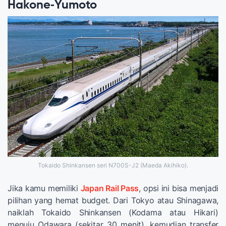
Hakone‑Yumoto
Tokaido Shinkansen seri N700S-J2 (Maeda Akihiko).
Jika kamu memiliki
Japan Rail Pass
, opsi ini bisa menjadi
pilihan yang hemat budget. Dari Tokyo atau Shinagawa,
naiklah Tokaido Shinkansen (Kodama atau Hikari)
menuju Odawara (sekitar 30 menit), kemudian transfer