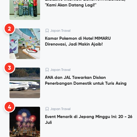
"Kami Akan Datang Lagi!"
2
Japan Travel
Kamar Pokemon di Hotel MIMARU
Direnovasi, Jadi Makin Ajaib!
3
Japan Travel
ANA dan JAL Tawarkan Diskon
Penerbangan Domestik untuk Turis Asing
4
Japan Travel
Event Menarik di Jepang Minggu Ini: 20 - 26
Juli