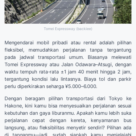
Tomei Expressway (backiee)
Mengendarai mobil pribadi atau rental adalah pilihan
fleksibel, memudahkan perjalanan tanpa tergantung
pada jadwal transportasi umum. Biasanya melewati
Tomei Expressway atau Jalan Odawara–Atsugi, dengan
waktu tempuh rata-rata ±1 jam 40 menit hingga 2 jam,
tergantung kondisi lalu lintasnya. Biaya tol dan parkir
perlu diperkirakan seharga ¥5.000–6.000.
Dengan beragam pilihan transportasi dari Tokyo ke
Hakone, kini kamu bisa menyesuaikan perjalanan sesuai
kebutuhan dan gaya liburanmu. Apakah kamu lebih suka
perjalanan cepat dengan kereta, kenyamanan bus
langsung, atau fleksibilitas menyetir sendiri? Pilihan ada
di tanganmu—jadi, sudah siapkah kamu menjelajahi