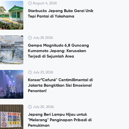
August 4, 2026
Starbucks Jepang Buka Gerai Unik
Tepi Pantai di Yokohama
July 29, 2026
Gempa Magnitudo 6,8 Guncang
Kumamoto Jepang: Kerusakan
Terjadi di Sejumlah Area
July 23, 2026
Konser”Cafuné" Centimillimental di
Jakarta Bangkitkan Sisi Emosional
Penonton!
July 20, 2026
Jepang Beri Lampu Hijau untuk
"Melarang" Penginapan Pribadi di
Pemukiman