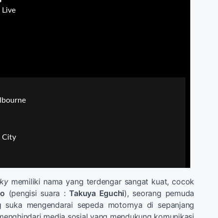
ky
memiliki nama yang terdengar sangat kuat, cocok
do
(pengisi suara :
Takuya Eguchi
), seorang pemuda
ng suka mengendarai sepeda motornya di sepanjang
n menghindari media sosial yang mendukung komunikasi