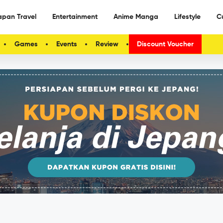
apan Travel
Entertainment
Anime Manga
Lifestyle
C
Games
Events
Review
Discount Voucher