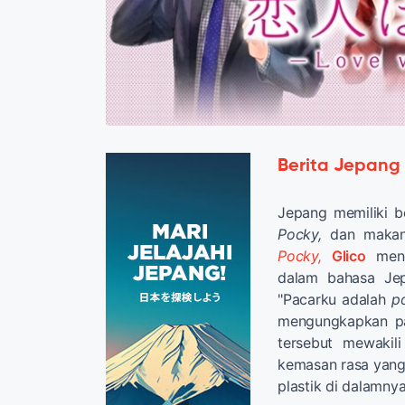
Berita Jepang
Jepang memiliki 
Pocky,
dan makan
Pocky,
Glico
men
dalam bahasa Je
"Pacarku adalah
p
mengungkapkan pa
tersebut mewakil
kemasan rasa yang
plastik di dalamnya