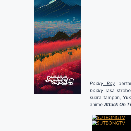
Pocky
Boy
perta
pocky
rasa strobe
suara tampan,
Yuki
anime
Attack On T