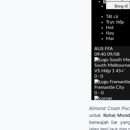
Almond Crush Poc
untuk
Kohei Mon
berwajah liar ya
jalan tepi laut da