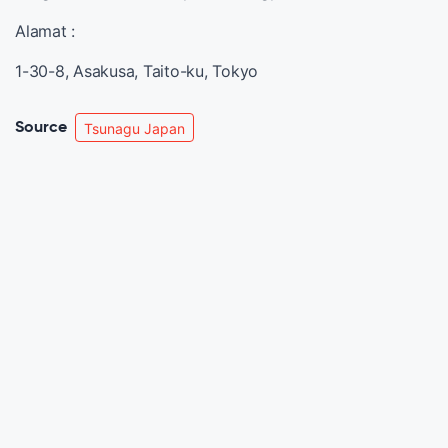
Alamat :
1-30-8, Asakusa, Taito-ku, Tokyo
Source
Tsunagu Japan