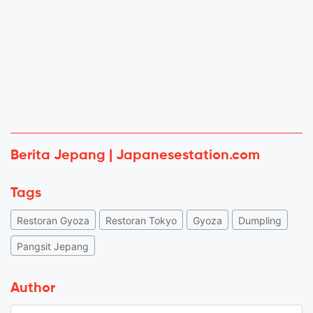
Berita Jepang | Japanesestation.com
Tags
Restoran Gyoza
Restoran Tokyo
Gyoza
Dumpling
Pangsit Jepang
Author