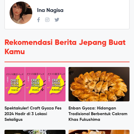
Ina Nagisa
Rekomendasi Berita Jepang Buat
Kamu
Spektakuler! Craft Gyoza Fes
Enban Gyoza: Hidangan
2024 Hadir di 3 Lokasi
Tradisional Berbentuk Cakram
Sekaligus
Khas Fukushima