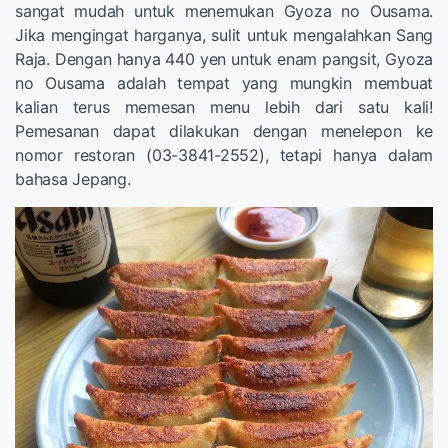
sangat mudah untuk menemukan Gyoza no Ousama.
Jika mengingat harganya, sulit untuk mengalahkan Sang
Raja. Dengan hanya 440 yen untuk enam pangsit, Gyoza
no Ousama adalah tempat yang mungkin membuat
kalian terus memesan menu lebih dari satu kali!
Pemesanan dapat dilakukan dengan menelepon ke
nomor restoran (03-3841-2552), tetapi hanya dalam
bahasa Jepang.