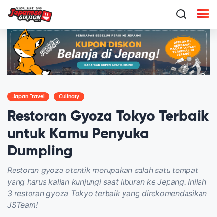
Japan Travel
Culinary
Restoran Gyoza Tokyo Terbaik
untuk Kamu Penyuka
Dumpling
Restoran gyoza otentik merupakan salah satu tempat
yang harus kalian kunjungi saat liburan ke Jepang. Inilah
3 restoran gyoza Tokyo terbaik yang direkomendasikan
JSTeam!