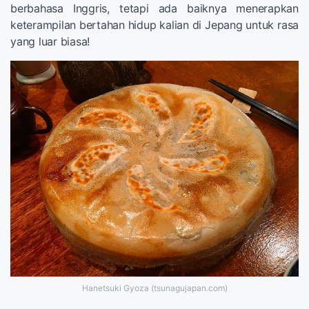
berbahasa Inggris, tetapi ada baiknya menerapkan
keterampilan bertahan hidup kalian di Jepang untuk rasa
yang luar biasa!
Hanetsuki Gyoza (tsunagujapan.com)