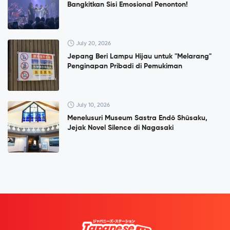
Bangkitkan Sisi Emosional Penonton!
July 20, 2026
Jepang Beri Lampu Hijau untuk "Melarang"
Penginapan Pribadi di Pemukiman
July 10, 2026
Menelusuri Museum Sastra Endō Shūsaku,
Jejak Novel Silence di Nagasaki