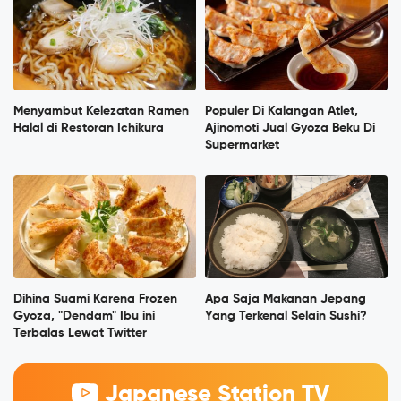
Menyambut Kelezatan Ramen
Populer Di Kalangan Atlet,
Halal di Restoran Ichikura
Ajinomoti Jual Gyoza Beku Di
Supermarket
Dihina Suami Karena Frozen
Apa Saja Makanan Jepang
Gyoza, "Dendam" Ibu ini
Yang Terkenal Selain Sushi?
Terbalas Lewat Twitter
Japanese Station TV