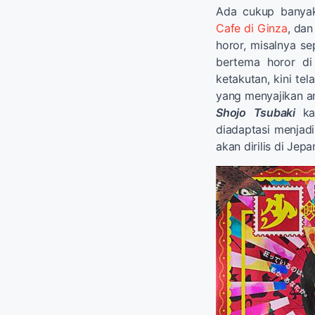
Ada cukup banya
Cafe di Ginza
, dan
horor, misalnya se
bertema horor d
ketakutan, kini te
yang menyajikan an
Shojo Tsubaki
k
diadaptasi menjadi
akan dirilis di Jep