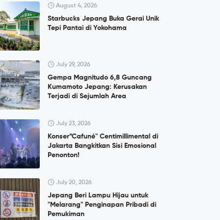
August 4, 2026
Starbucks Jepang Buka Gerai Unik
Tepi Pantai di Yokohama
July 29, 2026
Gempa Magnitudo 6,8 Guncang
Kumamoto Jepang: Kerusakan
Terjadi di Sejumlah Area
July 23, 2026
Konser”Cafuné" Centimillimental di
Jakarta Bangkitkan Sisi Emosional
Penonton!
July 20, 2026
Jepang Beri Lampu Hijau untuk
"Melarang" Penginapan Pribadi di
Pemukiman