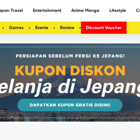
apan Travel
Entertainment
Anime Manga
Lifestyle
C
Games
Events
Review
Discount Voucher