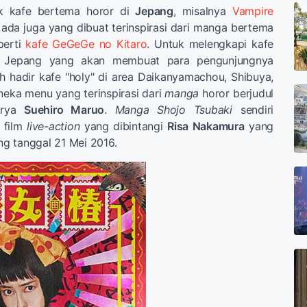
k kafe bertema horor di
Jepang
, misalnya
Vampire
 ada juga yang dibuat terinspirasi dari manga bertema
perti
kafe GeGeGe no Kitaro
. Untuk melengkapi kafe
i Jepang yang akan membuat para pengunjungnya
lah hadir kafe "holy" di area Daikanyamachou, Shibuya,
eka menu yang terinspirasi dari
manga
horor berjudul
arya
Suehiro Maruo
.
Manga Shojo Tsubaki
sendiri
 film
live-action
yang dibintangi
Risa Nakamura
yang
ang tanggal 21 Mei 2016.