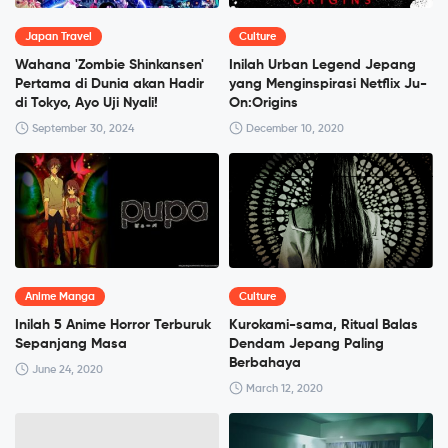
Japan Travel
Culture
Wahana 'Zombie Shinkansen'
Inilah Urban Legend Jepang
Pertama di Dunia akan Hadir
yang Menginspirasi Netflix Ju-
di Tokyo, Ayo Uji Nyali!
On:Origins
September 30, 2024
December 10, 2020
Anime Manga
Culture
Inilah 5 Anime Horror Terburuk
Kurokami-sama, Ritual Balas
Sepanjang Masa
Dendam Jepang Paling
Berbahaya
June 24, 2020
March 12, 2020