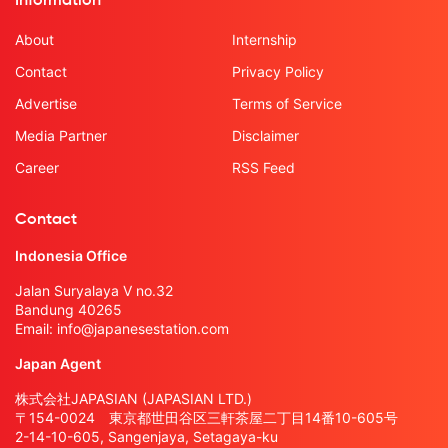
Information
About
Internship
Contact
Privacy Policy
Advertise
Terms of Service
Media Partner
Disclaimer
Career
RSS Feed
Contact
Indonesia Office
Jalan Suryalaya V no.32
Bandung 40265
Email:
info@japanesestation.com
Japan Agent
株式会社JAPASIAN (JAPASIAN LTD.)
〒154-0024 東京都世田谷区三軒茶屋二丁目14番10-605号
2-14-10-605, Sangenjaya, Setagaya-ku