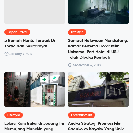
Japan Travel
Lifestyle
5 Rumah Hantu Terbaik Di
Sambut Haloween Mendatang,
Tokyo dan Sekitarnya!
Kamar Bertema Horor Milik
Universal Port Hotel di USJ
January 7, 2019
Telah Dibuka Kembali
September 4, 2018
Lifestyle
Entertainment
Lokasi Konstruksi di Jepang Ini
Aneka Strategi Promosi Film
Memajang Manekin yang
Sadako vs Kayako Yang Unik