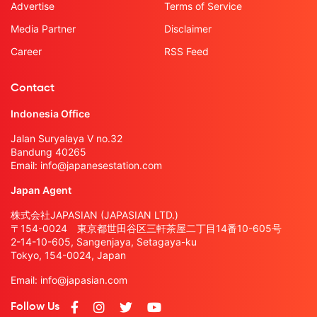
Advertise
Terms of Service
Media Partner
Disclaimer
Career
RSS Feed
Contact
Indonesia Office
Jalan Suryalaya V no.32
Bandung 40265
Email:
info@japanesestation.com
Japan Agent
株式会社JAPASIAN (JAPASIAN LTD.)
〒154-0024 東京都世田谷区三軒茶屋二丁目14番10-605号
2-14-10-605, Sangenjaya, Setagaya-ku
Tokyo, 154-0024, Japan
Email:
info@japasian.com
Follow Us