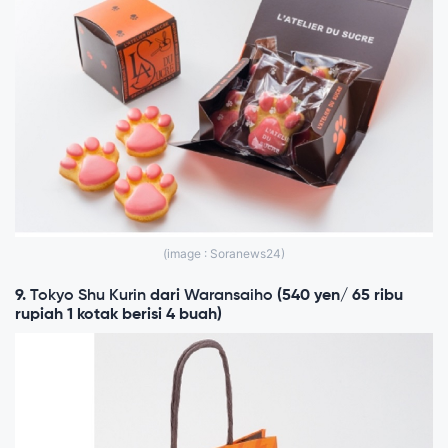
(image : Soranews24)
9.
Tokyo Shu Kurin
dari
Waransaiho
(540 yen/ 65 ribu
rupiah 1 kotak berisi 4 buah)