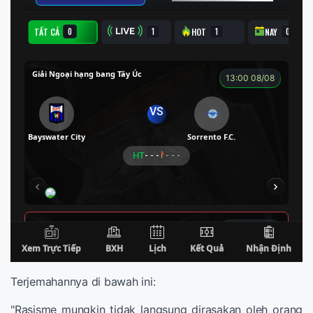
Terjemahannya di bawah ini:
"Rasisme mungkin tidak langsung dirasakan oleh orang