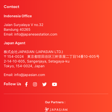
Contact
Indonesia Office
Jalan Suryalaya V no.32
Bandung 40265
Email:
info@japanesestation.com
Japan Agent
株式会社JAPASIAN (JAPASIAN LTD.)
〒154-0024 東京都世田谷区三軒茶屋二丁目14番10-605号
2-14-10-605, Sangenjaya, Setagaya-ku
Tokyo, 154-0024, Japan
Email:
info@japasian.com
Follow Us
Our Partners :