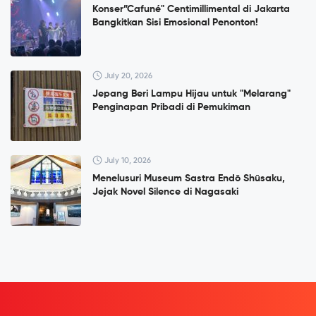
Konser”Cafuné" Centimillimental di Jakarta
Bangkitkan Sisi Emosional Penonton!
July 20, 2026
Jepang Beri Lampu Hijau untuk "Melarang"
Penginapan Pribadi di Pemukiman
July 10, 2026
Menelusuri Museum Sastra Endō Shūsaku,
Jejak Novel Silence di Nagasaki