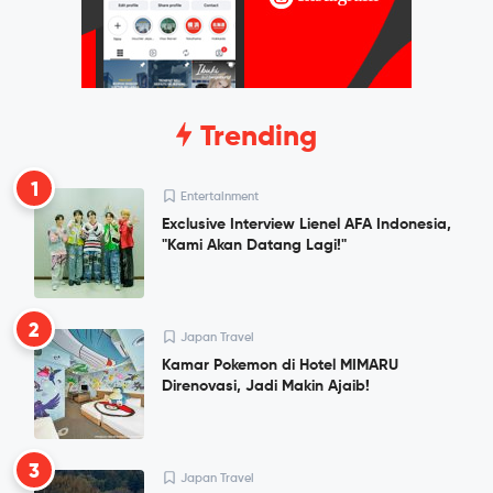
Trending
1
Entertainment
Exclusive Interview Lienel AFA Indonesia,
"Kami Akan Datang Lagi!"
2
Japan Travel
Kamar Pokemon di Hotel MIMARU
Direnovasi, Jadi Makin Ajaib!
3
Japan Travel