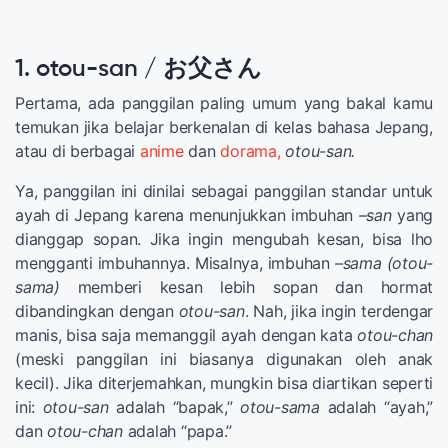
1. otou-san / お父さん
Pertama, ada panggilan paling umum yang bakal kamu
temukan jika belajar berkenalan di kelas bahasa Jepang,
atau di berbagai
anime
dan
dorama,
otou-san.
Ya, panggilan ini dinilai sebagai panggilan standar untuk
ayah di Jepang karena menunjukkan imbuhan
–san
yang
dianggap sopan. Jika ingin mengubah kesan, bisa lho
mengganti imbuhannya. Misalnya, imbuhan
–sama (otou-
sama)
memberi kesan lebih sopan dan hormat
dibandingkan dengan
otou-san
. Nah, jika ingin terdengar
manis, bisa saja memanggil ayah dengan kata
otou-chan
(meski panggilan ini biasanya digunakan oleh anak
kecil). Jika diterjemahkan, mungkin bisa diartikan seperti
ini:
otou-san
adalah “bapak,”
otou-sama
adalah “ayah,”
dan
otou-chan
adalah “papa.”