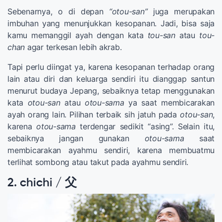
Sebenarnya, o di depan
“otou-san”
juga merupakan
imbuhan yang menunjukkan kesopanan. Jadi, bisa saja
kamu memanggil ayah dengan kata
tou-san
atau
tou-
chan
agar terkesan lebih akrab.
Tapi perlu diingat ya, karena kesopanan terhadap orang
lain atau diri dan keluarga sendiri itu dianggap santun
menurut budaya Jepang, sebaiknya tetap menggunakan
kata
otou-san
atau
otou-sama
ya saat membicarakan
ayah orang lain. Pilihan terbaik sih jatuh pada
otou-san
,
karena
otou-sama
terdengar sedikit “asing”. Selain itu,
sebaiknya jangan gunakan
otou-sama
saat
membicarakan ayahmu sendiri, karena membuatmu
terlihat sombong atau takut pada ayahmu sendiri.
2. chichi / 父