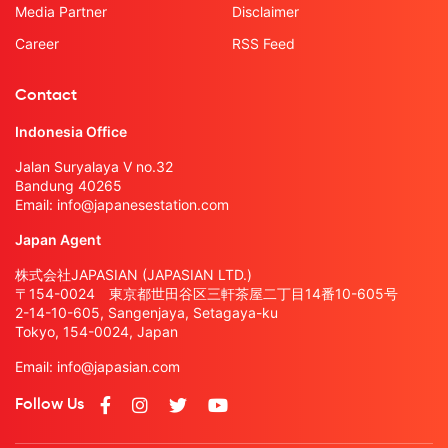
Media Partner
Disclaimer
Career
RSS Feed
Contact
Indonesia Office
Jalan Suryalaya V no.32
Bandung 40265
Email:
info@japanesestation.com
Japan Agent
株式会社JAPASIAN (JAPASIAN LTD.)
〒154-0024 東京都世田谷区三軒茶屋二丁目14番10-605号
2-14-10-605, Sangenjaya, Setagaya-ku
Tokyo, 154-0024, Japan
Email:
info@japasian.com
Follow Us