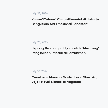
July 23, 2026
Konser”Cafuné" Centimillimental di Jakarta
Bangkitkan Sisi Emosional Penonton!
July 20, 2026
Jepang Beri Lampu Hijau untuk "Melarang"
Penginapan Pribadi di Pemukiman
July 10, 2026
Menelusuri Museum Sastra Endō Shūsaku,
Jejak Novel Silence di Nagasaki