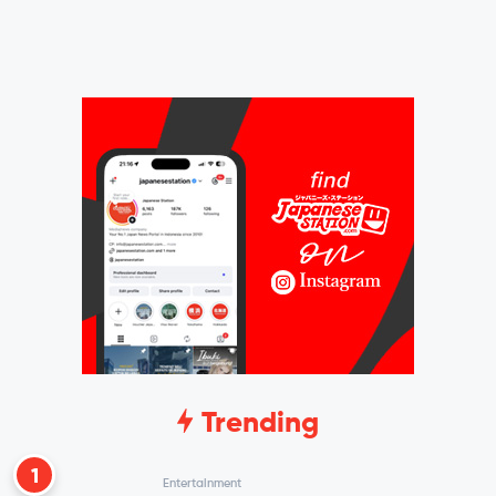
Trending
1
Entertainment