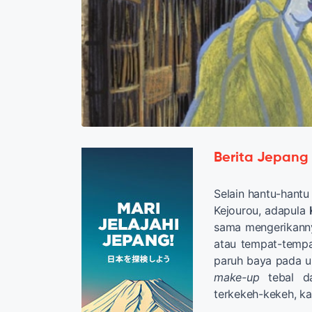
Berita Jepang
Selain hantu-hantu
Kejourou, adapula
sama mengerikannya
atau tempat-tempa
paruh baya pada u
make-up
tebal da
terkekeh-kekeh, kar