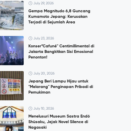
July 29, 2026
Gempa Magnitudo 6,8 Guncang
Kumamoto Jepang: Kerusakan
Terjadi di Sejumlah Area
July 23, 2026
Konser”Cafuné" Centimillimental di
Jakarta Bangkitkan Sisi Emosional
Penonton!
July 20, 2026
Jepang Beri Lampu Hijau untuk
"Melarang" Penginapan Pribadi di
Pemukiman
July 10, 2026
Menelusuri Museum Sastra Endō
Shūsaku, Jejak Novel Silence di
Nagasaki