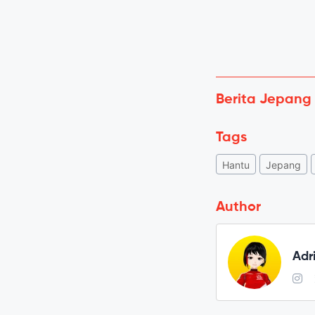
Berita Jepang
Tags
Hantu
Jepang
Author
Adr