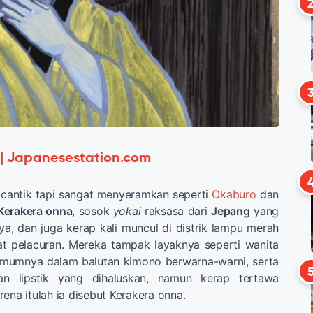
 | Japanesestation.com
 cantik tapi sangat menyeramkan seperti
Okaburo
dan
Kerakera onna
, sosok
yokai
raksasa dari
Jepang
yang
, dan juga kerap kali muncul di distrik lampu merah
t pelacuran. Mereka tampak layaknya seperti wanita
mumnya dalam balutan kimono berwarna-warni, serta
n lipstik yang dihaluskan, namun kerap tertawa
ena itulah ia disebut Kerakera onna.