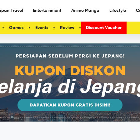
apan Travel
Entertainment
Anime Manga
Lifestyle
C
Games
Events
Review
Discount Voucher