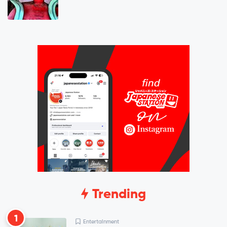
Trending
1
Entertainment