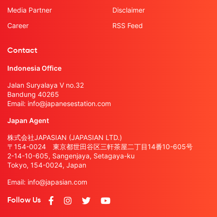
Media Partner
Disclaimer
Career
RSS Feed
Contact
Indonesia Office
Jalan Suryalaya V no.32
Bandung 40265
Email:
info@japanesestation.com
Japan Agent
株式会社JAPASIAN (JAPASIAN LTD.)
〒154-0024 東京都世田谷区三軒茶屋二丁目14番10-605号
2-14-10-605, Sangenjaya, Setagaya-ku
Tokyo, 154-0024, Japan
Email:
info@japasian.com
Follow Us