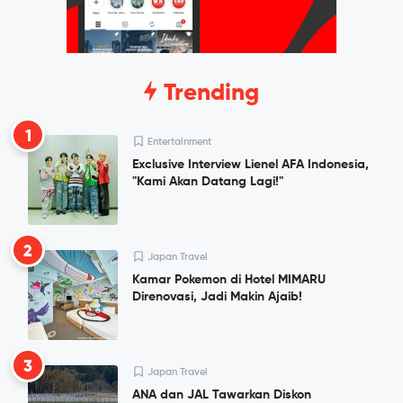
Trending
1
Entertainment
Exclusive Interview Lienel AFA Indonesia,
"Kami Akan Datang Lagi!"
2
Japan Travel
Kamar Pokemon di Hotel MIMARU
Direnovasi, Jadi Makin Ajaib!
3
Japan Travel
ANA dan JAL Tawarkan Diskon