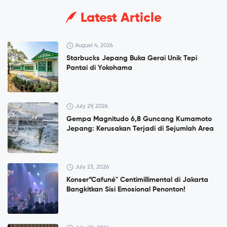
Latest Article
August 4, 2026
Starbucks Jepang Buka Gerai Unik Tepi
Pantai di Yokohama
July 29, 2026
Gempa Magnitudo 6,8 Guncang Kumamoto
Jepang: Kerusakan Terjadi di Sejumlah Area
July 23, 2026
Konser”Cafuné" Centimillimental di Jakarta
Bangkitkan Sisi Emosional Penonton!