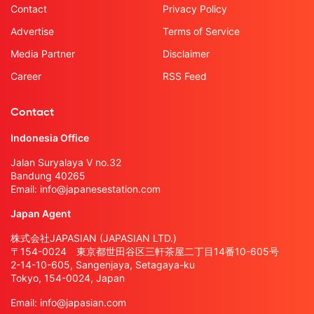
Contact
Privacy Policy
Advertise
Terms of Service
Media Partner
Disclaimer
Career
RSS Feed
Contact
Indonesia Office
Jalan Suryalaya V no.32
Bandung 40265
Email:
info@japanesestation.com
Japan Agent
株式会社JAPASIAN (JAPASIAN LTD.)
〒154-0024 東京都世田谷区三軒茶屋二丁目14番10-605号
2-14-10-605, Sangenjaya, Setagaya-ku
Tokyo, 154-0024, Japan
Email:
info@japasian.com