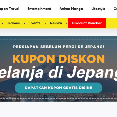
apan Travel
Entertainment
Anime Manga
Lifestyle
C
Games
Events
Review
Discount Voucher