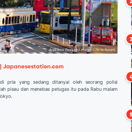
Arakawa (featured image : Life to Reset)
 | Japanesestation.com
i pria yang sedang ditanyai oleh seorang polisi
lah pisau dan menebas petugas itu pada Rabu malam
Tokyo.