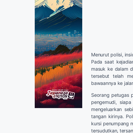
Menurut polisi, ins
Pada saat kejadia
masuk ke dalam da
tersebut telah 
bawaannya ke jala
Seorang petugas p
pengemudi, siapa
mengeluarkan seb
tangan kirinya. Po
kursi penumpang mi
tersudutkan, tersa