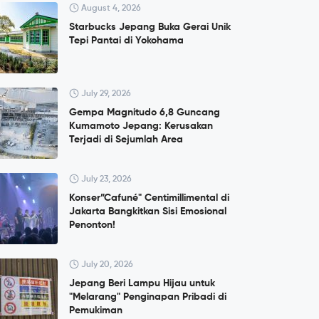
August 4, 2026
Starbucks Jepang Buka Gerai Unik
Tepi Pantai di Yokohama
July 29, 2026
Gempa Magnitudo 6,8 Guncang
Kumamoto Jepang: Kerusakan
Terjadi di Sejumlah Area
July 23, 2026
Konser”Cafuné" Centimillimental di
Jakarta Bangkitkan Sisi Emosional
Penonton!
July 20, 2026
Jepang Beri Lampu Hijau untuk
"Melarang" Penginapan Pribadi di
Pemukiman