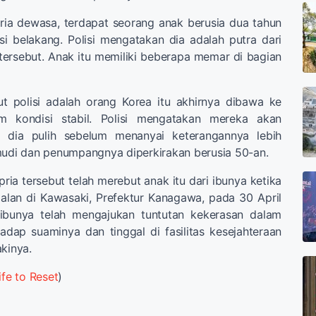
ria dewasa, terdapat seorang anak berusia dua tahun
i belakang. Polisi mengatakan dia adalah putra dari
ersebut. Anak itu memiliki beberapa memar di bagian
t polisi adalah orang Korea itu akhirnya dibawa ke
m kondisi stabil. Polisi mengatakan mereka akan
dia pulih sebelum menanyai keterangannya lebih
mudi dan penumpangnya diperkirakan berusia 50-an.
ria tersebut telah merebut anak itu dari ibunya ketika
alan di Kawasaki, Prefektur Kanagawa, pada 30 April
 ibunya telah mengajukan tuntutan kekerasan dalam
dap suaminya dan tinggal di fasilitas kesejahteraan
akinya.
ife to Reset
)