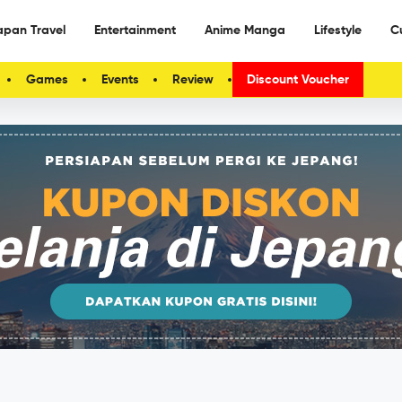
apan Travel
Entertainment
Anime Manga
Lifestyle
C
Games
Events
Review
Discount Voucher