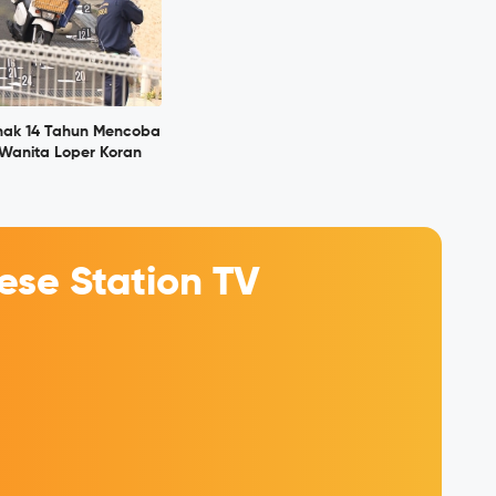
Anak 14 Tahun Mencoba
anita Loper Koran
se Station TV