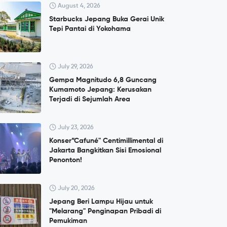
August 4, 2026
Starbucks Jepang Buka Gerai Unik
Tepi Pantai di Yokohama
July 29, 2026
Gempa Magnitudo 6,8 Guncang
Kumamoto Jepang: Kerusakan
Terjadi di Sejumlah Area
July 23, 2026
Konser”Cafuné" Centimillimental di
Jakarta Bangkitkan Sisi Emosional
Penonton!
July 20, 2026
Jepang Beri Lampu Hijau untuk
"Melarang" Penginapan Pribadi di
Pemukiman