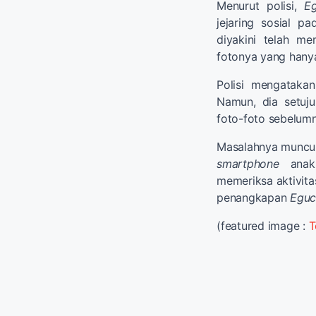
Menurut polisi,
Eg
jejaring sosial p
diyakini telah m
fotonya yang hany
Polisi mengataka
Namun, dia setuj
foto-foto sebelumn
Masalahnya muncul 
smartphone
anakn
memeriksa aktivita
penangkapan
Eguc
(featured image :
T