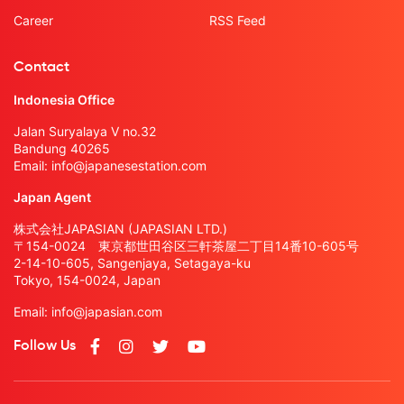
Career
RSS Feed
Contact
Indonesia Office
Jalan Suryalaya V no.32
Bandung 40265
Email:
info@japanesestation.com
Japan Agent
株式会社JAPASIAN (JAPASIAN LTD.)
〒154-0024 東京都世田谷区三軒茶屋二丁目14番10-605号
2-14-10-605, Sangenjaya, Setagaya-ku
Tokyo, 154-0024, Japan
Email:
info@japasian.com
Follow Us