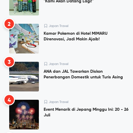
"Kami Akan Datang Lagi!"
2
Japan Travel
Kamar Pokemon di Hotel MIMARU
Direnovasi, Jadi Makin Ajaib!
3
Japan Travel
ANA dan JAL Tawarkan Diskon
Penerbangan Domestik untuk Turis Asing
4
Japan Travel
Event Menarik di Jepang Minggu Ini: 20 - 26
Juli