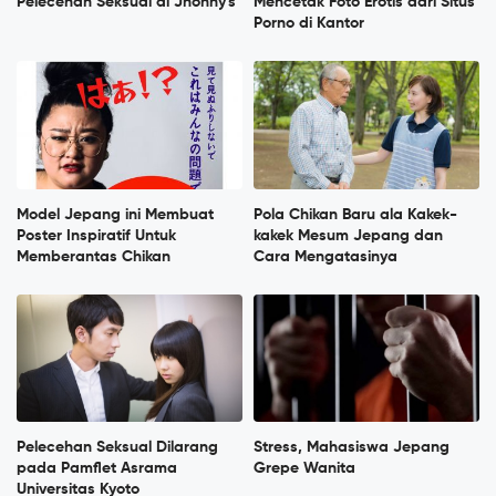
Pelecehan Seksual di Jhonny's
Mencetak Foto Erotis dari Situs
Porno di Kantor
Model Jepang ini Membuat
Pola Chikan Baru ala Kakek-
Poster Inspiratif Untuk
kakek Mesum Jepang dan
Memberantas Chikan
Cara Mengatasinya
Pelecehan Seksual Dilarang
Stress, Mahasiswa Jepang
pada Pamflet Asrama
Grepe Wanita
Universitas Kyoto