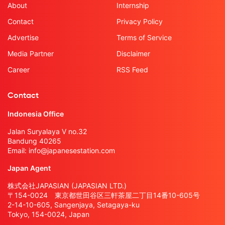
About
Internship
Contact
Privacy Policy
Advertise
Terms of Service
Media Partner
Disclaimer
Career
RSS Feed
Contact
Indonesia Office
Jalan Suryalaya V no.32
Bandung 40265
Email:
info@japanesestation.com
Japan Agent
株式会社JAPASIAN (JAPASIAN LTD.)
〒154-0024 東京都世田谷区三軒茶屋二丁目14番10-605号
2-14-10-605, Sangenjaya, Setagaya-ku
Tokyo, 154-0024, Japan