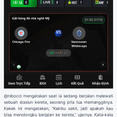
@nibocci mengatakan saat ia sedang berjalan melewati
sebuah stasiun kereta, seorang pria tua memanggilnya.
Kakek ini mengatakan, “Kakiku sakit, jadi apakah kau
bisa menolongku berjalan ke kereta,” ujarnya. Kata-kata